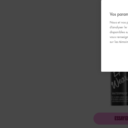
Vos param
Nous et nos p
d’analyser le 
disponibles s
vous renseign
sur les témoi
ESSAYE