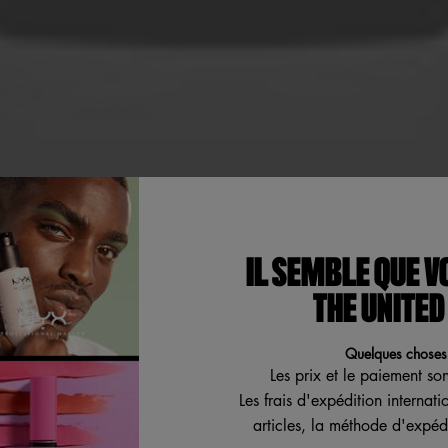
IONAL MAKEUP
akeup Epic Wear Liquid Liner is the ultimate longwear eyeliner. W
 on the face AND body! Featuring a fine, flexible brush-tip applica
IL SEMBLE QUE V
s to dramatic graphic eyes! Choose from high-impact colors, includ
THE UNITED
- Stone Fox.
Quelques choses 
Les prix et le paiement so
Les frais d'expédition internat
articles, la méthode d'expédi
UESTIONS & RÉPONSES