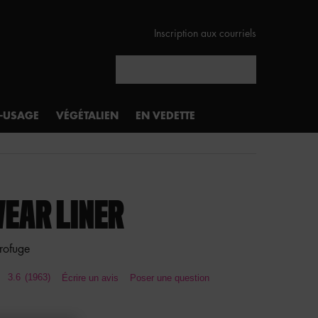
Inscription aux courriels
Rechercher
I-USAGE
VÉGÉTALIEN
EN VEDETTE
WEAR LINER
rofuge
3.6
(1963)
Écrire un avis
Poser une question