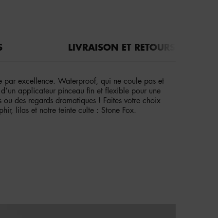
S
LIVRAISON ET RETOURS
e par excellence. Waterproof, qui ne coule pas et
é d’un applicateur pinceau fin et flexible pour une
s ou des regards dramatiques ! Faites votre choix
r, lilas et notre teinte culte : Stone Fox.