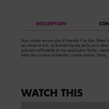
PDP Tabs
DESCRIPTION
CON
Vous voulez encore plus d’intensité ? Le Epic Wear L
qui résiste à tout, sa formule liquide sèche pour dévoi
précision millimétrée et une application facile, créa
entre des couleurs éclatantes comme marron, blanc, notr
PDP Service Pushes
PDP Get The Look Section
WATCH THIS