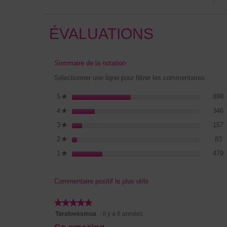
ÉVALUATIONS
Sommaire de la notation
Sélectionner une ligne pour filtrer les commentaires
8
S
5
étoiles
898
★
3
S
4
étoiles
346
★
1
S
3
étoiles
157
★
8
S
2
étoiles
83
★
4
S
1
étoiles
479
★
Commentaire positif le plus utile
★★★★★
★★★★★
5
Taralovesmua
·
il y a 6 années
étoile(s)