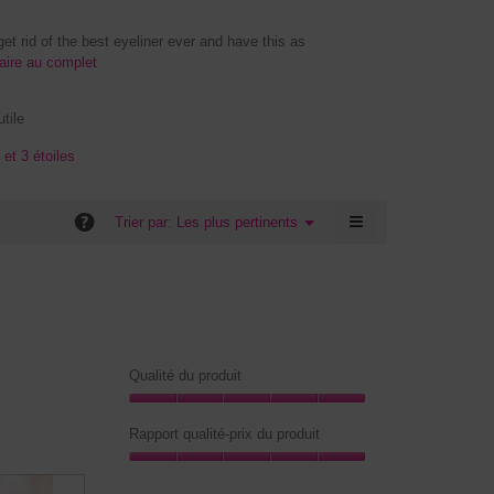
5.
t rid of the best eyeliner ever and have this as
aire au complet
C
e
t
tile
t
e
et 3 étoiles
a
c
t
≡
?
Menu
Trier par:
Les plus pertinents
▼
i
Cliquer
o
sur
n
le
bouton
e
suivant
n
mettra
t
à
jour
r
le
Qualité du produit
a
contenu
ci-
î
dessous
Qualité
n
du
Rapport qualité-prix du produit
e
produit,
r
Rapport
5
a
qualité-