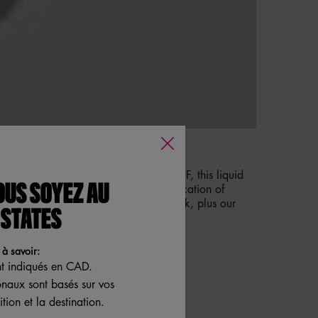
aterproof, smudge-proof and LIFEPROOF, this liquid
tor for killer precision and easy application of
OUS SOYEZ AU
ing brown, white and best-selling black, plus our
 STATES
à savoir:
nt indiqués en CAD.
ionaux sont basés sur vos
tion et la destination.