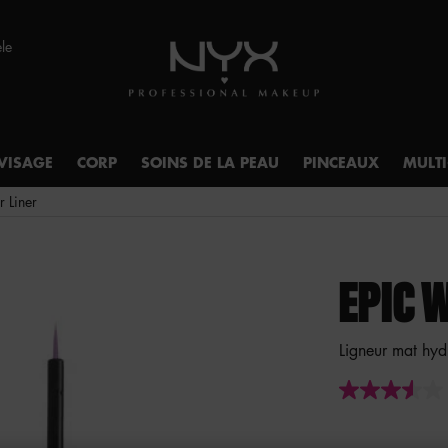
èle
VISAGE
CORP
SOINS DE LA PEAU
PINCEAUX
MULT
 Liner
EPIC 
Ligneur mat hyd
3.6
étoiles
sur
5