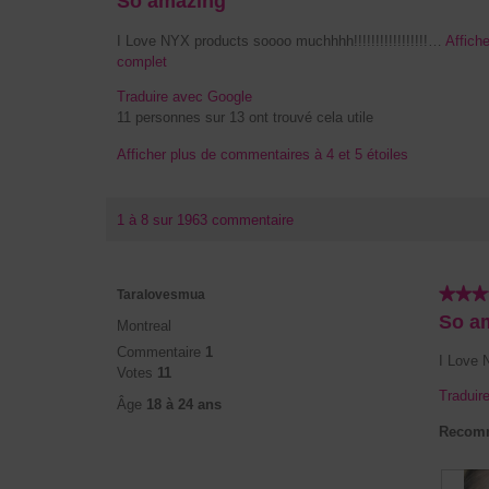
C
So amazing
sur
o
5.
I Love NYX products soooo muchhhh!!!!!!!!!!!!!!!!!…
Affiche
m
complet
C
m
e
Traduire avec Google
t
e
11 personnes sur 13 ont trouvé cela utile
t
n
e
Afficher plus de commentaires à 4 et 5 étoiles
t
a
a
c
t
i
1 à 8 sur 1963 commentaire
i
r
o
e
n
d
e
★★★
★★★
Taralovesmua
n
e
5
So a
Montreal
t
étoile(s)
T
r
Commentaire
1
sur
I Love N
a
a
Votes
11
5.
r
î
Traduir
Âge
18 à 24 ans
n
a
Recomm
e
l
r
o
a