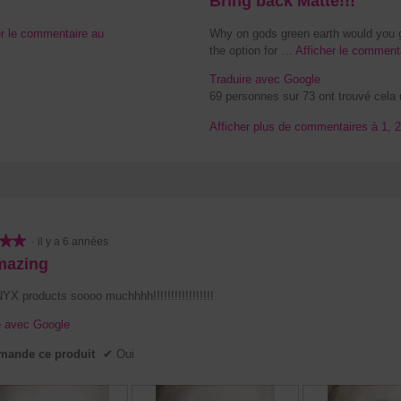
C
Bring back Matte!!!
sur
o
5.
r le commentaire au
Why on gods green earth would you ge
m
the option for …
Afficher le comment
m
Traduire avec Google
e
69 personnes sur 73 ont trouvé cela u
n
Afficher plus de commentaires à 1, 2 
t
a
i
r
e
d
★★
★★
·
il y a 6 années
e
mazing
A
YX products soooo muchhhh!!!!!!!!!!!!!!!!!
m
y
e avec Google
z
ande ce produit
✔
Oui
o
n