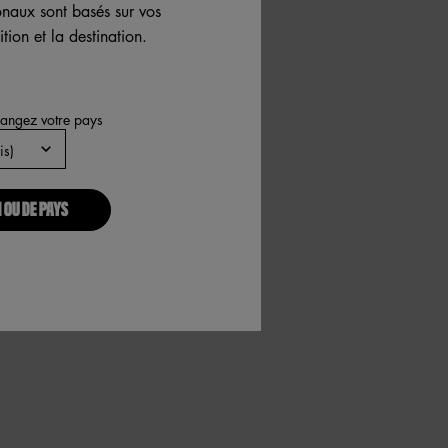
ionaux sont basés sur vos
tion et la destination.
hangez votre pays
 OU DE PAYS
f 15
 of 15
actable, 15 of 15