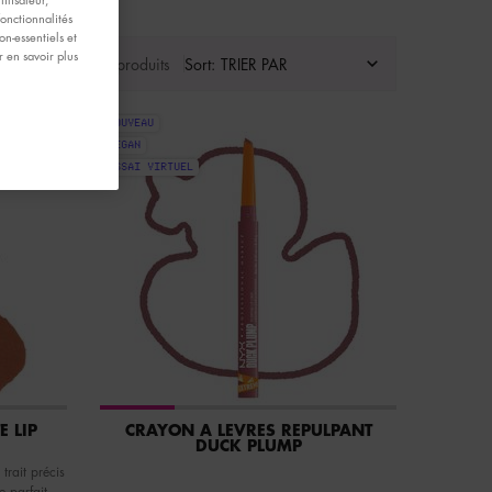
fonctionnalités
n-essentiels et
 en savoir plus
Afficher 6 produits
Sort:
NOUVEAU
VEGAN
ESSAI VIRTUEL
É LIP
CRAYON À LÈVRES REPULPANT
DUCK PLUMP
trait précis
e parfait,