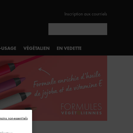
Inscription aux courriels
Rechercher
I-USAGE
VÉGÉTALIEN
EN VEDETTE
moins non-essentiels
ilisateur,