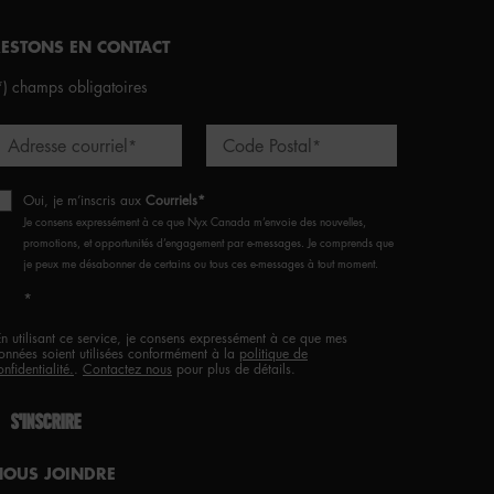
RESTONS EN CONTACT
*)
champs obligatoires
Adresse courriel
Code Postal
*
*
Oui, je m’inscris aux
Courriels*
Je consens expressément à ce que Nyx Canada m’envoie des nouvelles,
promotions, et opportunités d’engagement par e-messages. Je comprends que
je peux me désabonner de certains ou tous ces e-messages à tout moment.
*
En utilisant ce service, je consens expressément à ce que mes
onnées soient utilisées conformément à la
politique de
onfidentialité.
.
Contactez nous
pour plus de détails.
S'INSCRIRE
NOUS JOINDRE