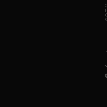
C
C
S
F
A
P