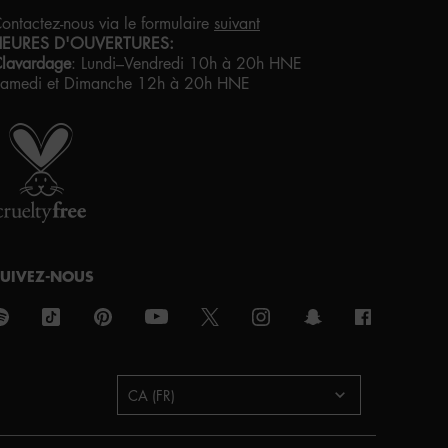
ontactez-nous via le formulaire
suivant
HEURES D'OUVERTURES:
lavardage
:
Lundi–Vendredi 10h à 20h HNE
amedi et Dimanche 12h à 20h HNE
IERTÉ ARTISTIQUE POUR TOUS
VEC AMOUR
DE LOS ANGELES
SUIVEZ-NOUS
urchase option
CA (FR)