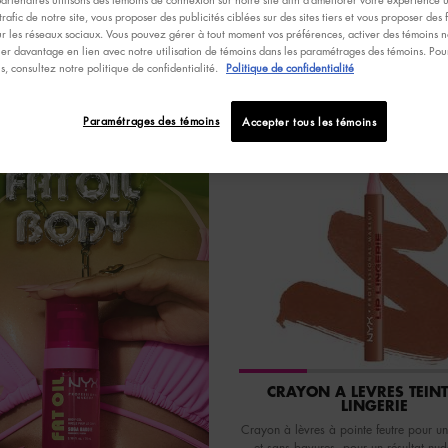
trafic de notre site, vous proposer des publicités ciblées sur des sites tiers et vous proposer des 
ur les réseaux sociaux. Vous pouvez gérer à tout moment vos préférences, activer des témoins no
er davantage en lien avec notre utilisation de témoins dans les paramétrages des témoins. Pour
ns, consultez notre politique de confidentialité.
Politique de confidentialité
NEW
Paramétrages des témoins
Accepter tous les témoins
VEGAN
TRY IT ON
CRAYON À LÈVRES TEINT
LINGERIE
Crayon à lèvres à pointe feutre pour un 
et sans bavures, pour un résultat nud