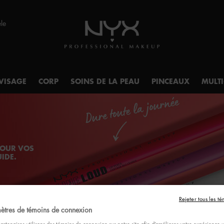
èle
VISAGE
CORP
SOINS DE LA PEAU
PINCEAUX
MULT
POUR VOS
IDE.
Rejeter tous les té
ètres de témoins de connexion
artenaires utilisons des témoins de connexion sur notre site afin d’améliorer votre expérience ut