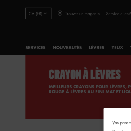
Trouver un magasin
Service client
CA (FR)
SERVICES
NOUVEAUTÉS
LÈVRES
YEUX
Main content
CRAYON À LÈVRES
MEILLEURS CRAYONS POUR LÈVRES, 
ROUGE À LÈVRES AU FINI MAT ET LIQU
Vos param
Nous et nos p