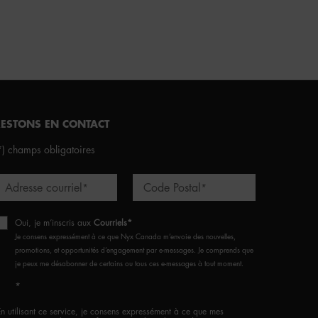
RESTONS EN CONTACT
*)
champs obligatoires
Adresse courriel
Code Postal
*
*
Oui, je m’inscris aux
Courriels*
Je consens expressément à ce que Nyx Canada m’envoie des nouvelles,
promotions, et opportunités d’engagement par e-messages. Je comprends que
je peux me désabonner de certains ou tous ces e-messages à tout moment.
*
En utilisant ce service, je consens expressément à ce que mes