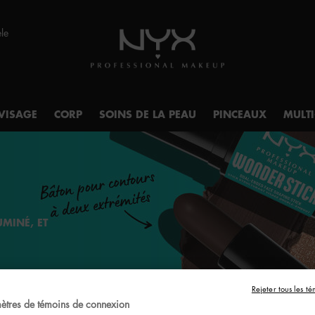
èle
VISAGE
CORP
SOINS DE LA PEAU
PINCEAUX
MULT
UMINÉ, ET
Rejeter tous les té
ètres de témoins de connexion