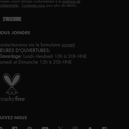
onnées soient utilisées conformément à la
politique de
onfidentialité.
.
Contactez nous
pour plus de détails.
S'INSCRIRE
NOUS JOINDRE
ontactez-nous via le formulaire
suivant
HEURES D'OUVERTURES:
lavardage
:
Lundi–Vendredi 10h à 20h HNE
amedi et Dimanche 12h à 20h HNE
IERTÉ ARTISTIQUE POUR TOUS
VEC AMOUR
DE LOS ANGELES
SUIVEZ-NOUS