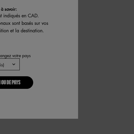
à savoir:
nt indiqués en CAD.
ionaux sont basés sur vos
tion et la destination.
hangez votre pays
 OU DE PAYS