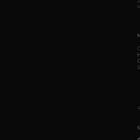
d
c
C
C
S
F
A