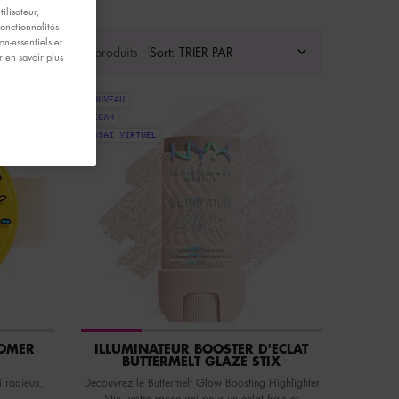
ilisateur,
fonctionnalités
n-essentiels et
Afficher 13 produits
Sort:
 en savoir plus
NOUVEAU
VEGAN
ESSAI VIRTUEL
HOMER
ILLUMINATEUR BOOSTER D'ÉCLAT
BUTTERMELT GLAZE STIX
i radieux,
Découvrez le Buttermelt Glow Boosting Highlighter
Stix, votre raccourci pour un éclat frais et