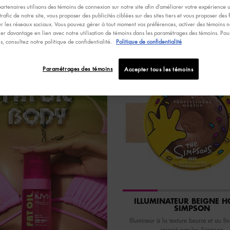
artenaires utilisons des témoins de connexion sur notre site afin d’améliorer votre expérience ut
trafic de notre site, vous proposer des publicités ciblées sur des sites tiers et vous proposer des 
ur les réseaux sociaux. Vous pouvez gérer à tout moment vos préférences, activer des témoins no
er davantage en lien avec notre utilisation de témoins dans les paramétrages des témoins. Pour
ns, consultez notre politique de confidentialité.
Politique de confidentialité
Paramétrages des témoins
Accepter tous les témoins
ILLUMINATEUR BEIGNE 
SIMPSON
Illumineur à la texture beurre et au fin
inspiré par les Simpson