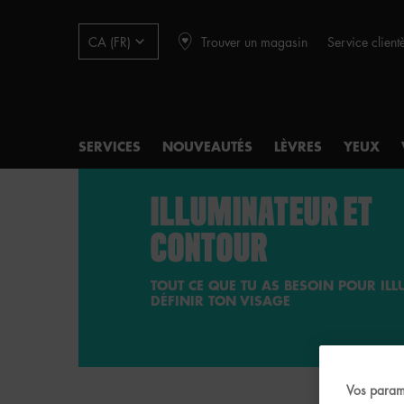
Trouver un magasin
Service client
CA (FR)
SERVICES
NOUVEAUTÉS
LÈVRES
YEUX
Main content
ILLUMINATEUR ET
CONTOUR
TOUT CE QUE TU AS BESOIN POUR ILL
DÉFINIR TON VISAGE
Vos param