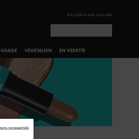
Inscription aux courriels
Rechercher
I-USAGE
VÉGÉTALIEN
EN VEDETTE
moins non-essentiels