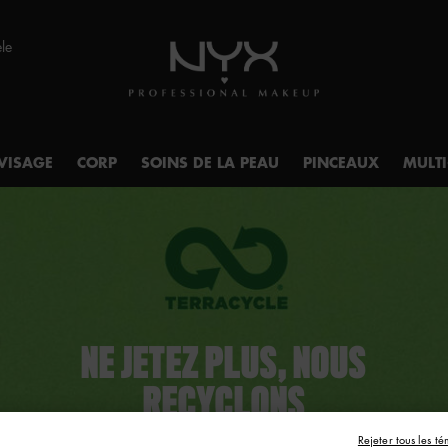
èle
VISAGE
CORP
SOINS DE LA PEAU
PINCEAUX
MULT
NE JETEZ PLUS, NOUS
RECYCLONS
Rejeter tous les té
NYX Professional Makeup Canada s’engage aux