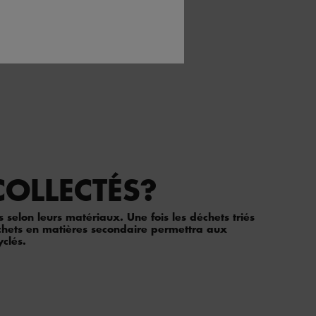
COLLECTÉS?
s selon leurs matériaux. Une fois les déchets triés
déchets en matières secondaire permettra aux
yclés.