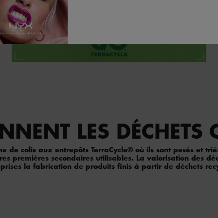
NNENT LES DÉCHETS 
e de colis aux entrepôts TerraCycle® où ils sont pesés et trié
ères premières secondaires utilisables. La valorisation des 
prises la fabrication de produits finis à partir de déchets rec