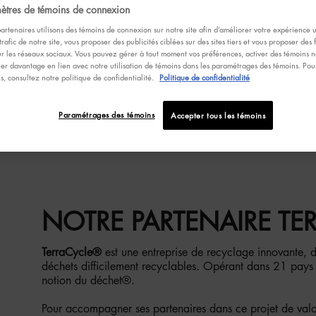
ètres de témoins de connexion
côtés de TerraCycle® pour recycler vos emballages
cosmétiques. C’est l’occasion de donner une seconde
artenaires utilisons des témoins de connexion sur notre site afin d’améliorer votre expérience ut
vie aux produits de beauté qui ne se recyclent pas
trafic de notre site, vous proposer des publicités ciblées sur des sites tiers et vous proposer des 
chez vous !
ur les réseaux sociaux. Vous pouvez gérer à tout moment vos préférences, activer des témoins no
er davantage en lien avec notre utilisation de témoins dans les paramétrages des témoins. Pour
On compte sur vous ♥
ns, consultez notre politique de confidentialité.
Politique de confidentialité
Paramétrages des témoins
Accepter tous les témoins
NOTRE PARTENAIRE TE
TerraCycle®
est une entreprise de recyclage innovante, 
déchets difficilement recyclables. Opérant dans 21 pays à
notion du déchet®.
Pour accompagner ses partenaires dans ce projet de valo