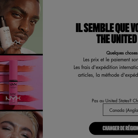
ONT LES DÉCHETS AC
tubes, vos palettes, vos mascaras, vos gloss et vos rouge à 
en plastique rigides, les flacons en verre et les emballages c
IL SEMBLE QUE V
recyclage traditionnelles.
THE UNITED
Quelques choses 
Les prix et le paiement so
Les frais d'expédition internat
articles, la méthode d'expédi
Pas au United States? C
CHANGER DE RÉGION