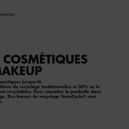
tenaires.
 COSMÉTIQUES
MAKEUP
smétiques jusque-là
ières de recyclage traditionnelles et 20% ne le
ent recyclables. Pour connaître la poubelle dans
age. Des bornes de recyclage TerraCycle® sont
s.