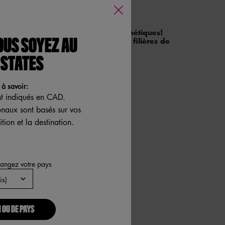
CEPTÉS ?
lèvres usagés de toutes marques cosmétiques!
artons qui sont recyclables avec les filières de
OUS SOYEZ AU
 STATES
à savoir:
nt indiqués en CAD.
ionaux sont basés sur vos
tion et la destination.
hangez votre pays
 OU DE PAYS