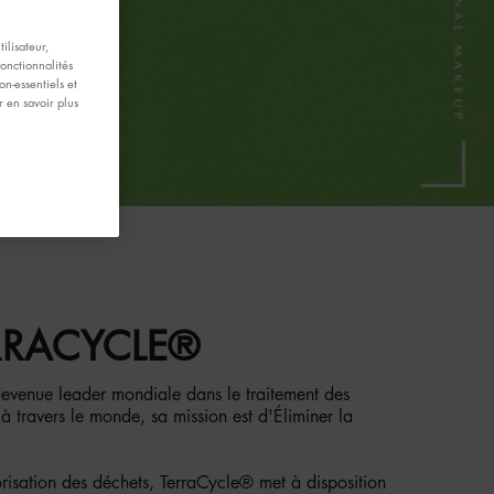
ilisateur,
fonctionnalités
n-essentiels et
 en savoir plus
RRACYCLE®
devenue leader mondiale dans le traitement des
 travers le monde, sa mission est d'Éliminer la
risation des déchets, TerraCycle® met à disposition