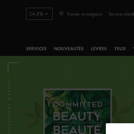
Trouver un magasin
Service client
CA (FR)
SERVICES
NOUVEAUTÉS
LÈVRES
YEUX
Main content