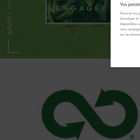
Vos param
Nous et nos p
d’analyser le 
disponibles s
vous renseign
sur les témoi