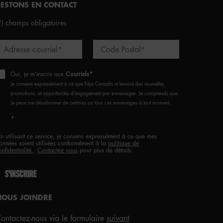
RESTONS EN CONTACT
*)
champs obligatoires
Adresse courriel
Code Postal
*
*
Oui, je m’inscris aux
Courriels*
Je consens expressément à ce que Nyx Canada m’envoie des nouvelles,
promotions, et opportunités d’engagement par e-messages. Je comprends que
je peux me désabonner de certains ou tous ces e-messages à tout moment.
*
En utilisant ce service, je consens expressément à ce que mes
onnées soient utilisées conformément à la
politique de
onfidentialité.
.
Contactez nous
pour plus de détails.
S'INSCRIRE
NOUS JOINDRE
ontactez-nous via le formulaire
suivant