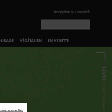
Inscription aux courriels
Rechercher
I-USAGE
VÉGÉTALIEN
EN VEDETTE
moins non-essentiels