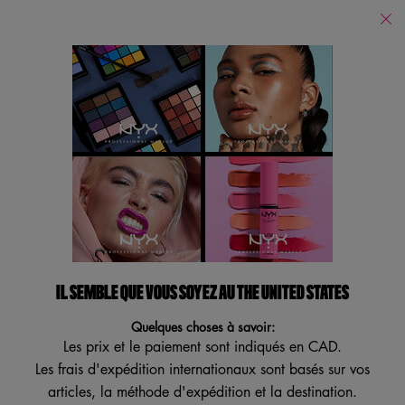
Trouver
un
Je recherche...
magasin
Reche
Main content
Yeux
Traceurs Pour Les Yeux
Pour Les Sourcils
Ombres À P
Maquillage Pour Les Yeux
Affiner
Sort:
Filters menu
Afficher 53 produits
IL SEMBLE QUE VOUS SOYEZ AU THE UNITED STATES
NOUVEAU
ESSAI VIRTUEL
Quelques choses à savoir:
Les prix et le paiement sont indiqués en CAD.
Les frais d'expédition internationaux sont basés sur vos
articles, la méthode d'expédition et la destination.