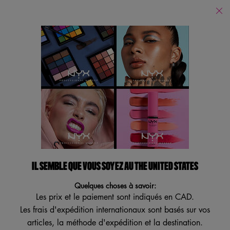
Trouver
un
Je recherche...
magasin
Reche
Main content
Retour
Tous Pinceaux
Tous Pinceaux
Affiner
Sort:
Filters menu
Afficher 16 produits
IL SEMBLE QUE VOUS SOYEZ AU THE UNITED STATES
Quelques choses à savoir:
Les prix et le paiement sont indiqués en CAD.
Les frais d'expédition internationaux sont basés sur vos
articles, la méthode d'expédition et la destination.