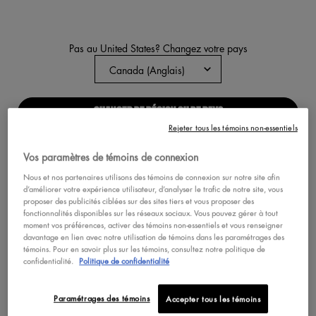
Pas au United States? Changez votre pays
PINCEAU PROFESSIONNEL
KABUKI
Pinceau à maquillage en poudre
CHANGER DE RÉGION OU DE PAYS
5
10
Rejeter tous les témoins non-essentiels
Une taille disponible
NYX Pro Kabuki Brush
Vos paramètres de témoins de connexion
Nous et nos partenaires utilisons des témoins de connexion sur notre site afin
d’améliorer votre expérience utilisateur, d’analyser le trafic de notre site, vous
proposer des publicités ciblées sur des sites tiers et vous proposer des
ACHETER MAINTENANT
fonctionnalités disponibles sur les réseaux sociaux. Vous pouvez gérer à tout
moment vos préférences, activer des témoins non-essentiels et vous renseigner
davantage en lien avec notre utilisation de témoins dans les paramétrages des
DÉCOUVRIR
témoins. Pour en savoir plus sur les témoins, consultez notre politique de
confidentialité.
Politique de confidentialité
Paramétrages des témoins
Accepter tous les témoins