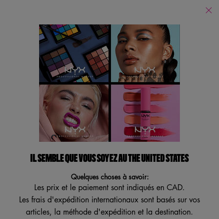
Trouver
un
Je recherche...
magasin
Reche
Main content
Revenir à Accueil
WORTH THE HYPE
WATERPROOF MASCARA
Volumizing and Waterproof
4.2
(1013)
4.2
IL SEMBLE QUE VOUS SOYEZ AU THE UNITED STATES
Écrire un avis
Poser une question
étoiles
sur
Quelques choses à savoir:
5
ESSAI VIRTUEL
,
Les prix et le paiement sont indiqués en CAD.
valeur
Les frais d'expédition internationaux sont basés sur vos
de
note
articles, la méthode d'expédition et la destination.
moyenne.