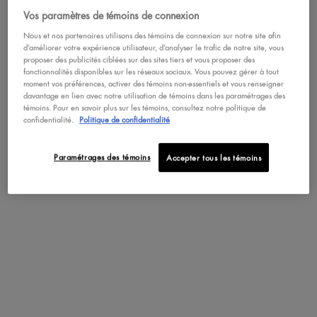
Vos paramètres de témoins de connexion
Nous et nos partenaires utilisons des témoins de connexion sur notre site afin
d’améliorer votre expérience utilisateur, d’analyser le trafic de notre site, vous
proposer des publicités ciblées sur des sites tiers et vous proposer des
Désavantages
fonctionnalités disponibles sur les réseaux sociaux. Vous pouvez gérer à tout
flaking (8),
disappointing (8),
smudging (5)
moment vos préférences, activer des témoins non-essentiels et vous renseigner
davantage en lien avec notre utilisation de témoins dans les paramétrages des
témoins. Pour en savoir plus sur les témoins, consultez notre politique de
confidentialité.
Politique de confidentialité
SEE ALL REVIEWS
Paramétrages des témoins
Accepter tous les témoins
Click
to
go
ÉVALUATIONS
to
Écrire un avis
.
all
Cette
reviews
action
entraî
Sommaire de la notation
l'ouve
Sélectionner une ligne pour filtrer les commentaires
d'une
boîte
583 commentaires avec 5 étoil
Sélectionnez pour filtrer les c
5
étoiles
583
★
de
218 commentaires avec 4 étoil
Sélectionnez pour filtrer les c
dialo
4
étoiles
218
★