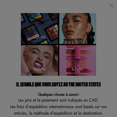
Trouver
un
Je recherche...
magasin
Reche
Main content
Revenir à Accueil
BASE BARE WITH ME
Gel hydratant au fini mat
4.5
(958)
4.5
Écrire un avis
Poser une question
étoiles
sur
5
IL SEMBLE QUE VOUS SOYEZ AU THE UNITED STATES
VEGAN
,
valeur
Quelques choses à savoir:
de
Les prix et le paiement sont indiqués en CAD.
note
moyenne.
Les frais d'expédition internationaux sont basés sur vos
Read
articles, la méthode d'expédition et la destination.
958