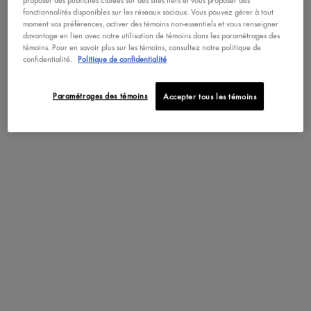
proposer des publicités ciblées sur des sites tiers et vous proposer des
fonctionnalités disponibles sur les réseaux sociaux. Vous pouvez gérer à tout
moment vos préférences, activer des témoins non-essentiels et vous renseigner
davantage en lien avec notre utilisation de témoins dans les paramétrages des
témoins. Pour en savoir plus sur les témoins, consultez notre politique de
confidentialité.
Politique de confidentialité
Paramétrages des témoins
Accepter tous les témoins
AMÉLIOREZ VOTRE JEU DE SOINS DE LA
PEAU GRÂCE À LA TENDANCE LA PLUS
EN VUE DE BIEN-ÊTRE.