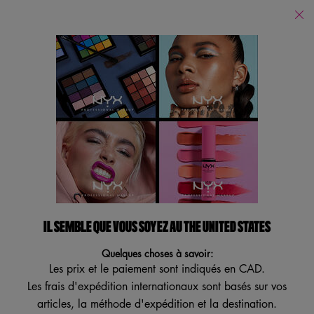
Trouver
un
Je recherche...
magasin
Reche
Main content
Revenir à SOINS DE LA PEAU
NOUVEAU
VEGAN
IL SEMBLE QUE VOUS SOYEZ AU THE UNITED STATES
Quelques choses à savoir:
Les prix et le paiement sont indiqués en CAD.
Les frais d'expédition internationaux sont basés sur vos
articles, la méthode d'expédition et la destination.