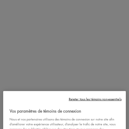
préparer la peau au maquillage. Profitez de tous les avantages de la
cryothérapie et l’agençant avec nos pièces rafraîchissantes yeux
Face Freezie!
VOIR LA LISTE COMPLÈTE
PDP section content block
DÉGONFLER ET
RESSERRER LES PORES
DILATÉS!
Rejeter tous les témoins non-essentiels
Vos paramètres de témoins de connexion
Nous et nos partenaires utilisons des témoins de connexion sur notre site afin
d’améliorer votre expérience utilisateur, d’analyser le trafic de notre site, vous