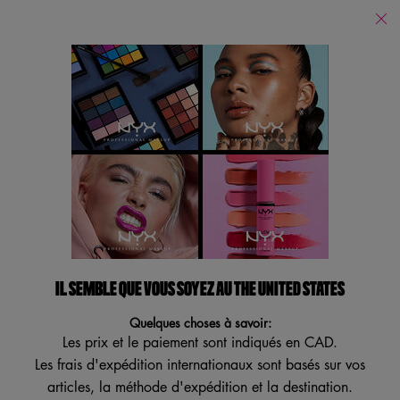
Trouver
un
Je recherche...
magasin
Reche
Main content
Revenir à Lambton College
CONCEAL, CORRECT,
CONTOUR PALETTE
Crèmes cache-cernes et correctrices
4.1
(152)
4.1
IL SEMBLE QUE VOUS SOYEZ AU THE UNITED STATES
Écrire un avis
Poser une question
étoiles
sur
Quelques choses à savoir:
5
,
Les prix et le paiement sont indiqués en CAD.
valeur
Les frais d'expédition internationaux sont basés sur vos
de
note
articles, la méthode d'expédition et la destination.
moyenne.