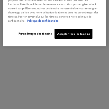
proposer des publicités ciblées sur des sites tiers et vous proposer des
VOIR LA LISTE COMPLÈTE
fonctionnalités disponibles sur les réseaux sociaux. Vous pouvez gérer à tout
moment vos préférences, activer des témoins non-essentiels et vous renseigner
davantage en lien avec notre utilisation de témoins dans les paramétrages des
témoins. Pour en savoir plus sur les témoins, consultez notre politique de
confidentialité.
Politique de confidentialité
PDP Tabs
DESCRIPTION
CONSEILS D'UTILIS
Paramétrages des témoins
Accepter tous les témoins
Obtenez de superbes sourcils volumineux avec notre crayon à
sourcils Micro ultrafin, comprenant maintenant plus de nuances! Ce
crayon à sourcils mécanique microscopique est si précis que vous
pouvez colorer vos sourcils avec une allure nette et naturelle. Obtenez
des sourcils plus définis en comblant les espaces vides et trop épilés.
L’embout extrêmement fin permet de tracer des lignes ultrafines, vous
permettant de modeler vos sourcils avec une véritable précision! Les
couleurs vont du taupe au blond, en passant par le noir et au-delà.
Vos sourcils n’auront jamais eu aussi fière allure après avoir été
comblés avec ce crayon à sourcils Micro précis! Après avoir comblé
vos sourcils, vous pouvez retourner le crayon et les peigner avec
l’extrémité en brosse pour une définition naturelle.
Conseil de pro : Commencez au centre des sourcils, en poursuivant