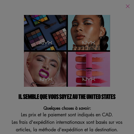
Trouver
un
Je recherche...
magasin
Reche
Main content
Revenir à Yeux
NOUVEAU
VEGAN
BESTSELLER
ESSAI VIRTUEL
IL SEMBLE QUE VOUS SOYEZ AU THE UNITED STATES
Quelques choses à savoir:
Les prix et le paiement sont indiqués en CAD.
Les frais d'expédition internationaux sont basés sur vos
articles, la méthode d'expédition et la destination.