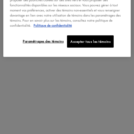
proposer des publicités ciblées sur des sites tiers et vous proposer des
EYELINER PENCILS
fonctionnalités disponibles sur les réseaux sociaux. Vous pouvez gérer à tout
moment vos préférences, activer des témoins non-essentiels et vous renseigner
davantage en lien avec notre utilisation de témoins dans les paramétrages des
témoins. Pour en savoir plus sur les témoins, consultez notre politique de
confidentialité.
Politique de confidentialité
Paramétrages des témoins
Accepter tous les témoins
OUTLINE
graphic shape with black