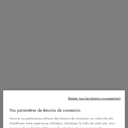
HOW TO USE
Select your shades and glide the point along your lash lines or crease
to create a bold graphic wing. Sharpen with any small pencil
sharpener.
Pro-tip:
Take advantage of Epic Wear Liner Sticks 36 hour wear and
use them to draw on the face or body for creative makeup looks.
PRO PICK
VOIR LA LISTE COMPLÈTE
Rejeter tous les témoins non-essentiels
How To: Epic Wear Eyeliner Pencils
Vos paramètres de témoins de connexion
Nous et nos partenaires utilisons des témoins de connexion sur notre site afin
HOW TO: EPIC WEAR
d’améliorer votre expérience utilisateur, d’analyser le trafic de notre site, vous