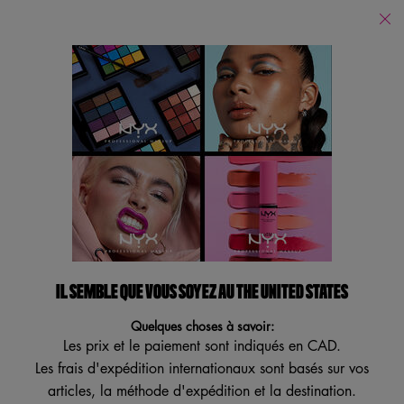
Trouver
un
Je recherche...
magasin
Reche
Main content
Revenir à Essentiels pour l'Halloween 2021
EPIC WEAR LINER STICKS
Crayon hydrofuge à effet spectaculaire
4.3
(1749)
4.3
Écrire un avis
Poser une question
étoiles
sur
5
IL SEMBLE QUE VOUS SOYEZ AU THE UNITED STATES
ESSAI VIRTUEL
,
valeur
Quelques choses à savoir:
de
Les prix et le paiement sont indiqués en CAD.
note
moyenne.
Les frais d'expédition internationaux sont basés sur vos
Read
articles, la méthode d'expédition et la destination.
1749