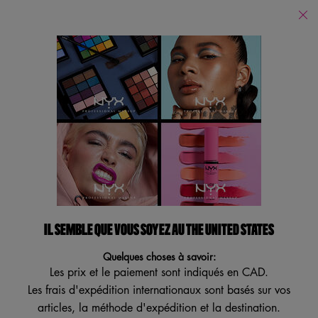
Trouver
un
Je recherche...
magasin
Reche
Main content
Retour
Can't Stop Won't Stop Franchise
IL SEMBLE QUE VOUS SOYEZ AU THE UNITED STATES
Quelques choses à savoir:
Les prix et le paiement sont indiqués en CAD.
Les frais d'expédition internationaux sont basés sur vos
articles, la méthode d'expédition et la destination.