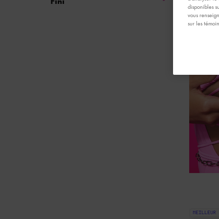
Fini
disponibles s
vous renseign
sur les témoi
MEILLEUR 