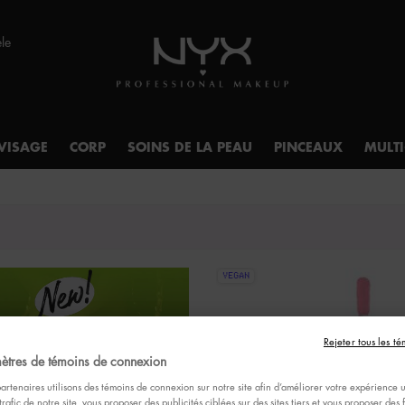
èle
VISAGE
CORP
SOINS DE LA PEAU
PINCEAUX
MULT
VEGAN
Rejeter tous les té
ètres de témoins de connexion
artenaires utilisons des témoins de connexion sur notre site afin d’améliorer votre expérience ut
trafic de notre site, vous proposer des publicités ciblées sur des sites tiers et vous proposer des 