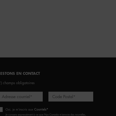
RESTONS EN CONTACT
*)
champs obligatoires
Adresse courriel
Code Postal
*
*
Oui, je m’inscris aux
Courriels*
Je consens expressément à ce que Nyx Canada m’envoie des nouvelles,