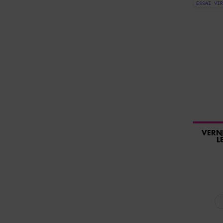
ESSAI VIR
VERN
L
Sélectionner une couleur