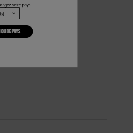
hangez votre pays
f 15
 of 15
actable, 15 of 15
 OU DE PAYS