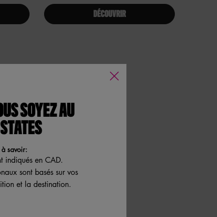
DÉCOUVRIR
OUS SOYEZ AU
 STATES
à savoir:
nt indiqués en CAD.
ionaux sont basés sur vos
tion et la destination.