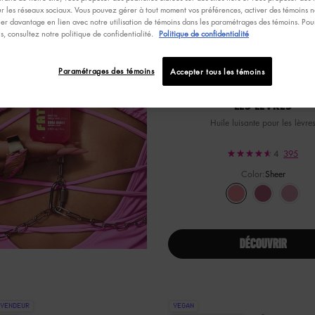
ur les réseaux sociaux. Vous pouvez gérer à tout moment vos préférences, activer des témoins no
er davantage en lien avec notre utilisation de témoins dans les paramétrages des témoins. Pour
ns, consultez notre politique de confidentialité.
Politique de confidentialité
Paramétrages des témoins
Accepter tous les témoins
#THISISEVERYTHING HUIL
LES LÈVRES
Huile luisante pour les lèvre
4
395
Color:
Sheer
Sélectionner une couleur
Selected
Sheer color for #TH
Selected
Sheer Berry 
Selected
A La Mod
Select
Sheer 
S
C
DÉCOUVRIR
VENDEUR
VEGAN