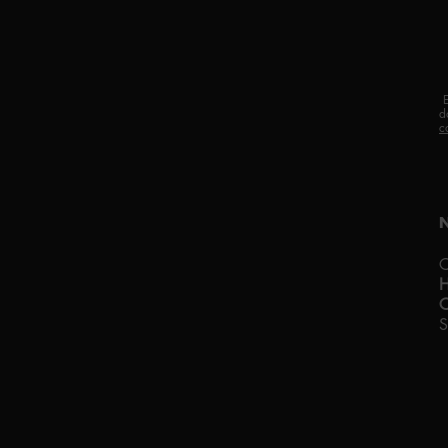
d
c
C
C
S
F
A