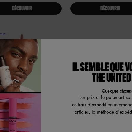
DÉCOUVRIR
DÉCOUVRIR
TUEL
IL SEMBLE QUE V
THE UNITED
Quelques choses 
Les prix et le paiement so
Les frais d'expédition internat
articles, la méthode d'expédi
AYON POUR LES LÈVRES
RÉTRACTABLE
ayon rétractable pour les lèvres