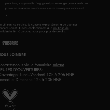
promotions, et opportunités d’engagement par e-messages. Je comprends que
je peux me désabonner de certains ou tous ces e-messages à tout moment.
*
En utilisant ce service, je consens expressément à ce que mes
onnées soient utilisées conformément à la
politique de
onfidentialité.
.
Contactez nous
pour plus de détails.
S'INSCRIRE
NOUS JOINDRE
ontactez-nous via le formulaire
suivant
HEURES D'OUVERTURES:
lavardage
:
Lundi–Vendredi 10h à 20h HNE
amedi et Dimanche 12h à 20h HNE
IERTÉ ARTISTIQUE POUR TOUS
VEC AMOUR
DE LOS ANGELES