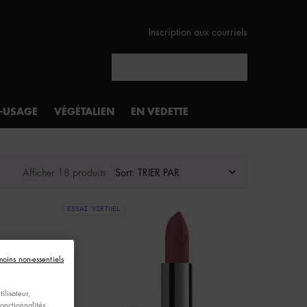
Inscription aux courriels
Rechercher
I-USAGE
VÉGÉTALIEN
EN VEDETTE
Afficher 18 produits
Sort:
ESSAI VIRTUEL
moins non-essentiels
ilisateur,
fonctionnalités