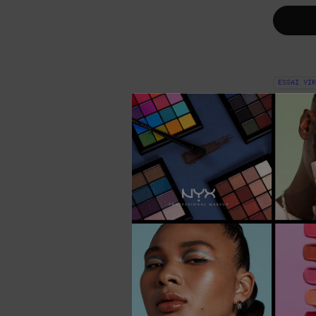
ESSAI VIR
CR
Cr