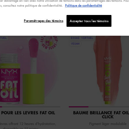
er davantage en lien avec notre utilisation de témoins dans les paramétrages des témoins. Pour
ns, consultez notre politique de confidentialité.
Politique de confidentialité
Paramétrages des témoins
Accepter tous les témoins
NOUVEAU
TUEL
ESSAI VIRTUEL
VEGAN
 POUR LES LÈVRES FAT OIL
BAUME BRILLANCE FAT OIL
CLICK
èvres offrant 12 heures d'hydratation,
Pigment léger modulable
disponible en 22 teintes.