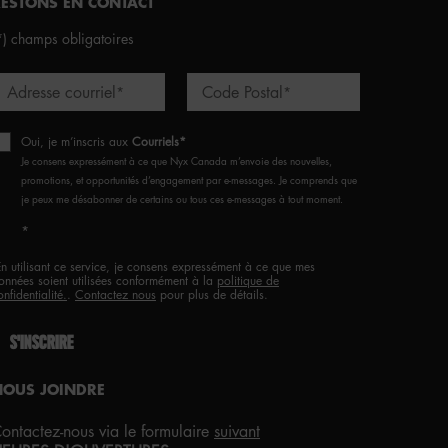
RESTONS EN CONTACT
*)
champs obligatoires
Adresse courriel
Code Postal
*
*
Oui, je m’inscris aux
Courriels*
Je consens expressément à ce que Nyx Canada m’envoie des nouvelles,
promotions, et opportunités d’engagement par e-messages. Je comprends que
je peux me désabonner de certains ou tous ces e-messages à tout moment.
*
En utilisant ce service, je consens expressément à ce que mes
onnées soient utilisées conformément à la
politique de
onfidentialité.
.
Contactez nous
pour plus de détails.
S'INSCRIRE
NOUS JOINDRE
ontactez-nous via le formulaire
suivant