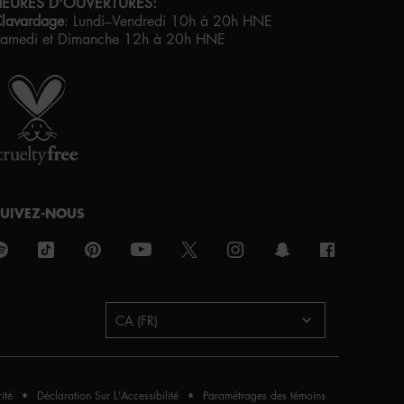
HEURES D'OUVERTURES:
lavardage
:
Lundi–Vendredi 10h à 20h HNE
amedi et Dimanche 12h à 20h HNE
IERTÉ ARTISTIQUE POUR TOUS
VEC AMOUR
DE LOS ANGELES
SUIVEZ-NOUS
urchase option
CA (FR)
ité
Déclaration Sur L'Accessibilité
Paramétrages des témoins