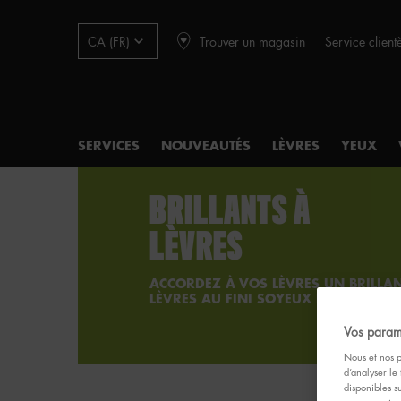
Trouver un magasin
Service client
CA (FR)
SERVICES
NOUVEAUTÉS
LÈVRES
YEUX
Main content
BRILLANTS À
LÈVRES
ACCORDEZ À VOS LÈVRES UN BRILLAN
LÈVRES AU FINI SOYEUX INCROYABLE
Vos param
Nous et nos p
d’analyser le 
disponibles s