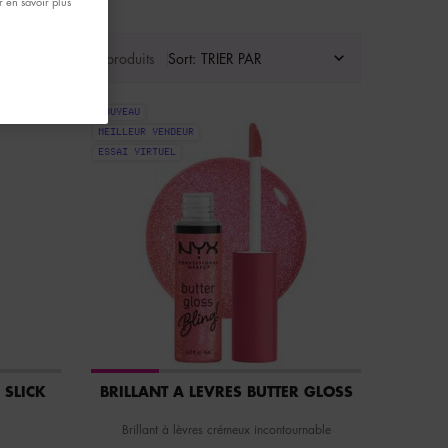
 en savoir plus
Afficher 18 produits
Sort:
NOUVEAU
MEILLEUR VENDEUR
ESSAI VIRTUEL
 SLICK
BRILLANT À LÈVRES BUTTER GLOSS
Brillant à lèvres crémeux incontournable