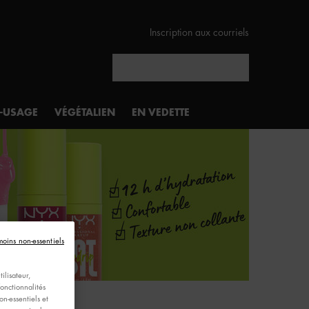
Inscription aux courriels
Rechercher
I-USAGE
VÉGÉTALIEN
EN VEDETTE
moins non-essentiels
ilisateur,
fonctionnalités
n-essentiels et