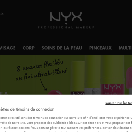
èle
VISAGE
CORP
SOINS DE LA PEAU
PINCEAUX
MULT
T À
.
Rejeter tous les té
ètres de témoins de connexion
artenaires utilisons des témoins de connexion sur notre site afin d’améliorer votre expérience ut
trafic de notre site, vous proposer des publicités ciblées sur des sites tiers et vous proposer des 
ur les réseaux sociaux. Vous pouvez gérer à tout moment vos préférences, activer des témoins no