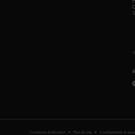
C
S
F
A
P
Conditions d'utilisation
Plan du site
Confidentialité et sécur