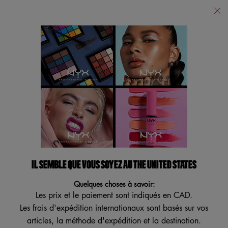
Trouver
un
Je recherche...
magasin
Reche
Main content
Revenir à Accueil
LIP LINGERIE ROUGE À
LÈVRES EN CRÈME
Rouge à lèvres mat chair
4.2
(1641)
4.2
IL SEMBLE QUE VOUS SOYEZ AU THE UNITED STATES
Écrire un avis
Poser une question
étoiles
sur
Quelques choses à savoir:
5
VEGAN
,
Les prix et le paiement sont indiqués en CAD.
MEILLEUR VENDEUR
valeur
Les frais d'expédition internationaux sont basés sur vos
de
note
articles, la méthode d'expédition et la destination.
moyenne.