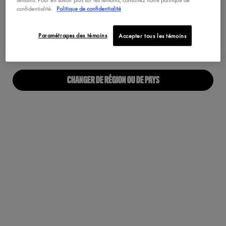
Maquillage Végétalien
confidentialité.
Politique de confidentialité
Pas au United States? Changez votre pays
Paramétrages des témoins
Accepter tous les témoins
À PROPOS
Notre Manifeste
CHANGER DE RÉGION OU DE PAYS
Carrières
Fiers alliés pour tous
Trouvez une boutique
Accessibilité Numérique
RESTONS EN CONTACT