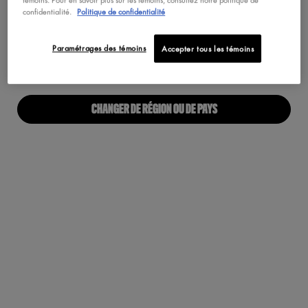
Maquillage Végétalien
confidentialité.
Politique de confidentialité
Pas au United States? Changez votre pays
Paramétrages des témoins
Accepter tous les témoins
À PROPOS
Notre Manifeste
CHANGER DE RÉGION OU DE PAYS
Carrières
Fiers alliés pour tous
Trouvez une boutique
Accessibilité Numérique
RESTONS EN CONTACT