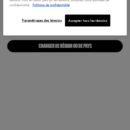
Maquillage Végétalien
confidentialité.
Politique de confidentialité
Pas au United States? Changez votre pays
Paramétrages des témoins
Accepter tous les témoins
À PROPOS
Notre Manifeste
CHANGER DE RÉGION OU DE PAYS
Carrières
Fiers alliés pour tous
Trouvez une boutique
Accessibilité Numérique
RESTONS EN CONTACT