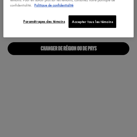
Maquillage Végétalien
confidentialité.
Politique de confidentialité
Pas au United States? Changez votre pays
Paramétrages des témoins
Accepter tous les témoins
À PROPOS
Notre Manifeste
CHANGER DE RÉGION OU DE PAYS
Carrières
Fiers alliés pour tous
Trouvez une boutique
Accessibilité Numérique
RESTONS EN CONTACT