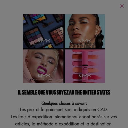
Trouver
un
Je recherche...
magasin
Reche
Main content
Revenir à Accueil
COLLECTION LA BARBARE
(0)
Aucune
Écrire un avis
Poser une question
cote
pour
ce
produit
IL SEMBLE QUE VOUS SOYEZ AU THE UNITED STATES
Lien
vers
Quelques choses à savoir:
la
même
Les prix et le paiement sont indiqués en CAD.
page.
Les frais d'expédition internationaux sont basés sur vos
articles, la méthode d'expédition et la destination.