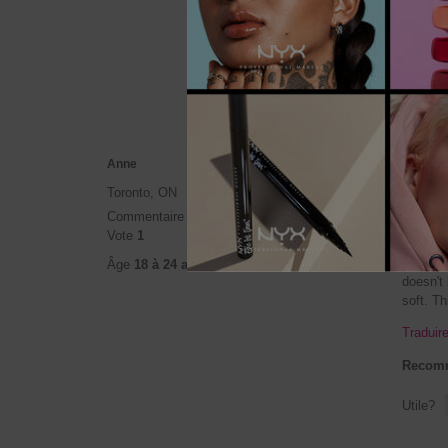
Recomm
Utile?
★★★
★★★
Anne
4
Incri
Toronto, ON
étoile(s)
Commentaire
3
sur
I was am
Vote
1
5.
didn't t
for ever
Âge
18 à 24 ans
doesn't
soft. T
Traduir
Recomm
Utile?