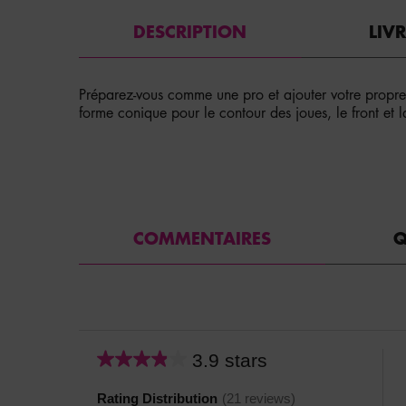
PDP Tabs
DESCRIPTION
LIV
Préparez-vous comme une pro et ajouter votre propr
forme conique pour le contour des joues, le front et l
PDP Service Pushes
PDP Get The Look Section
PDP Product Social Links Mobile
PDP Routine Section
PDP Reviews
COMMENTAIRES
Q
3.9 stars
Average
rating
Rating Distribution
(
21
reviews)
for