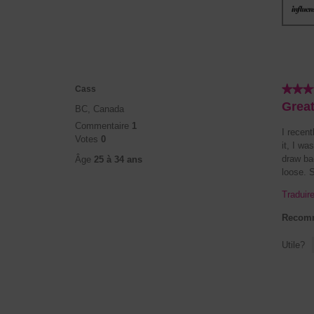
★★★
★★★
Cass
4
Great
BC, Canada
étoile(s)
Commentaire
1
sur
I recent
Votes
0
5.
it, I wa
draw bac
Âge
25 à 34 ans
loose. 
Traduir
Recomm
Utile?