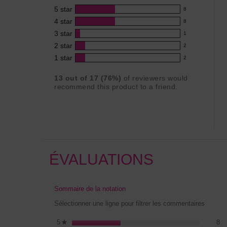
5
star
this
8
8
product:
4
star
8
reviews
8
3.9
3
star
with
1
reviews
1
out
5
2
star
with
2
reviews
of
2
star
4
1
star
with
2
5
reviews
2
rating.
star
3
stars
with
reviews
rating.
13
out of
17
(
76
%)
of reviewers would
star
2
with
recommend this product to a friend.
rating.
star
1
rating.
star
rating.
ÉVALUATIONS
Sommaire de la notation
Sélectionner une ligne pour filtrer les commentaires
8 
Sé
5
étoiles
8
★