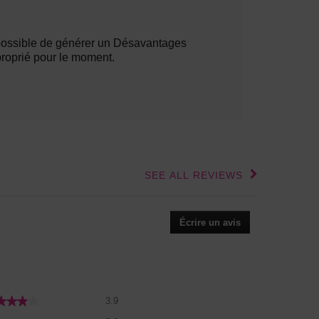
lights
ossible de générer un Désavantages
roprié pour le moment.
SEE ALL REVIEWS
Click
to
go
to
Écrire un avis
.
all
Cette
reviews
action
entraînera
l'ouverture
d'une
Cote
★★★★
★★★★
3.9
boîte
globale,
Qualité
de