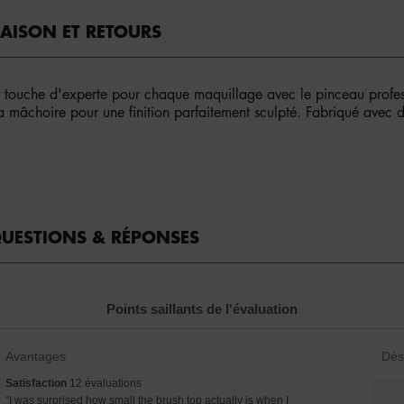
RAISON ET RETOURS
e touche d'experte pour chaque maquillage avec le pinceau profes
a mâchoire pour une finition parfaitement sculpté. Fabriqué avec de
UESTIONS & RÉPONSES
Points saillants de l'évaluation
List
List
Avantages
Dés
of
of
satisfaction
Satisfaction
12 évaluations
Avantages
Désa
12
Review
“
I was surprised how small the brush top actually is when I