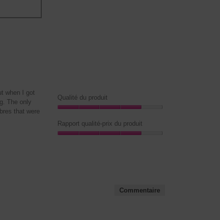
ut when I got
Qualité du produit
ng. The only
ibres that were
Qualité
du
Rapport qualité-prix du produit
produit,
Rapport
4
qualité-
sur
prix
5
du
produit,
4
Commentaire
sur
5