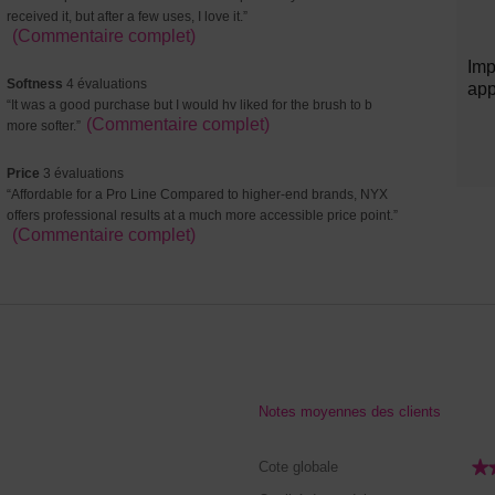
Highlights
High
évaluations
snippet.
received it, but after a few uses, I love it.
”
Click
(Commentaire complet)
here
Imp
for
softness
Softness
4 évaluations
app
full
4
Review
“
It was a good purchase but I would hv liked for the brush to b
review
évaluations
snippet.
(Commentaire complet)
more softer.
”
Click
here
price
Price
3 évaluations
for
3
Review
“
Affordable for a Pro Line Compared to higher-end brands, NYX
full
évaluations
snippet.
offers professional results at a much more accessible price point.
”
review
Click
(Commentaire complet)
here
for
full
review
Notes moyennes des clients
★
★
Cote globale
commentaires avec 5 étoiles.
lectionnez pour filtrer les commentaires avec 5 étoiles.