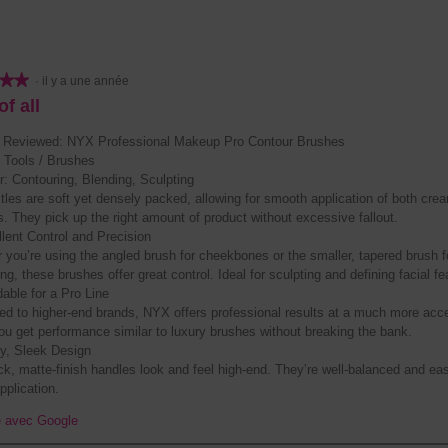
★★
★★
·
il y a une année
of all
 Reviewed: NYX Professional Makeup Pro Contour Brushes
Tools / Brushes
r: Contouring, Blending, Sculpting
stles are soft yet densely packed, allowing for smooth application of both cr
s. They pick up the right amount of product without excessive fallout.
llent Control and Precision
 you’re using the angled brush for cheekbones or the smaller, tapered brush f
ng, these brushes offer great control. Ideal for sculpting and defining facial fe
dable for a Pro Line
d to higher-end brands, NYX offers professional results at a much more acce
You get performance similar to luxury brushes without breaking the bank.
dy, Sleek Design
ck, matte-finish handles look and feel high-end. They’re well-balanced and ea
pplication.
e avec Google