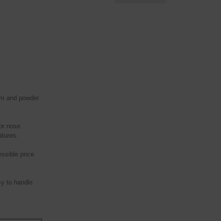
5
eam and powder
or nose
atures.
ssible price
sy to handle