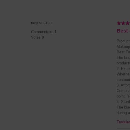
★★★
★★★
tarjani_8183
5
Best 
Commentaire
1
étoile(s)
Votes
0
sur
Product
5.
Makeup 
Best Fo
The bri
product
2. Exce
Whether
contouri
3. Affor
Compare
point. 
4. Stur
The bla
during a
Traduir