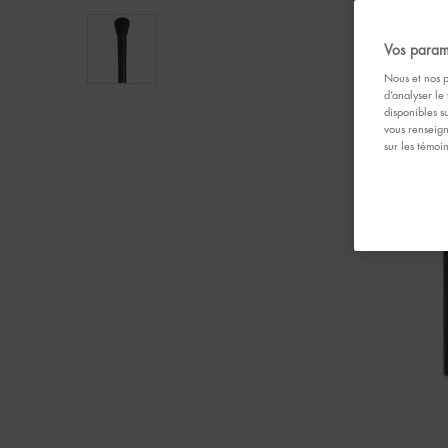
Vos param
Nous et nos p
d’analyser le 
disponibles s
vous renseign
sur les témoi