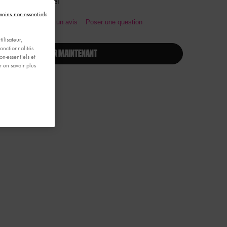
per professionnel
moins non-essentiels
3.9
(21)
Écrire un avis
Poser une question
ilisateur,
fonctionnalités
ACHETER MAINTENANT
n-essentiels et
 en savoir plus
es contours - Zoom image