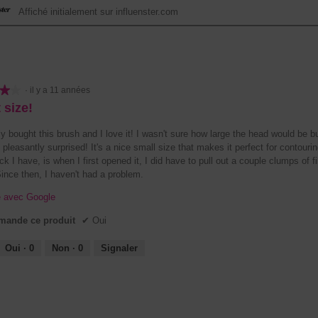
Affiché initialement sur influenster.com
★★
★★
·
il y a 11 années
 size!
ly bought this brush and I love it! I wasn't sure how large the head would be b
s pleasantly surprised! It's a nice small size that makes it perfect for contouri
k I have, is when I first opened it, I did have to pull out a couple clumps of f
Since then, I haven't had a problem.
e avec Google
ande ce produit
✔
Oui
Oui ·
0
Non ·
0
Signaler