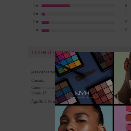
8 
Sé
4
étoiles
8
★
1 
Sé
3
étoiles
1
★
2 
Sé
2
étoiles
2
★
2 
Sé
1
étoiles
2
★
1 à 8 sur 21 commentaire
★★★
★★★
jessicabasizeroone
5
Great
Canada
étoile(s)
Commentaire
5
sur
This bru
Votes
17
5.
bristles
brush. T
Âge
25 à 34 ans
the sof
love ho
Traduir