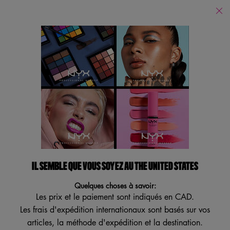
Trouver
un
Je recherche...
magasin
Reche
Main content
Revenir à Yeux
NOUVEAU
BESTSELLER
ESSAI VIRTUEL
VEGAN
IL SEMBLE QUE VOUS SOYEZ AU THE UNITED STATES
Quelques choses à savoir:
Les prix et le paiement sont indiqués en CAD.
Les frais d'expédition internationaux sont basés sur vos
articles, la méthode d'expédition et la destination.