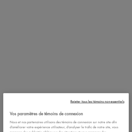
Cette formule gel semblable à de la colle est résistante à l’écaillement
sèche avec un fini naturel et non collant! Rapide et facile à appliquer :
il suffit de brosser et de coiffer pour créer une infinité de styles
attrayants qui restent en place.
COMMENT
Coiffez vos sourcils et mettez-les en place à l’aide de The Brow Glue
et de l’applicateur spiralé.
L’applicateur:
The Brow Glue est livrée avec une brosse précise à
poils ronds pour un coiffage facile de toutes les formes de sourcils.
Conseil de pro:
Pour un look stratifié, brossez les sourcils dans un
mouvement ascendant avec The Brow Glue, et laissez-la se fixer.
Remplissez les espaces vides avec votre produit pour sourcils
Rejeter tous les témoins non-essentiels
pigmenté préféré comme le crayon à sourcils teinté Lift & Snatch et le
Vos paramètres de témoins de connexion
micro-crayon à sourcils!
Nous et nos partenaires utilisons des témoins de connexion sur notre site afin
d’améliorer votre expérience utilisateur, d’analyser le trafic de notre site, vous