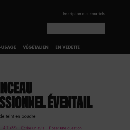
Inscription aux courriels
Rechercher
I-USAGE
VÉGÉTALIEN
EN VEDETTE
INCEAU
SSIONNEL ÉVENTAIL
de teint en poudre
4.7
(38)
Écrire un avis
Poser une question