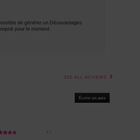
vantages
lights
ossible de générer un Désavantages
roprié pour le moment.
SEE ALL REVIEWS
Click
to
go
to
Écrire un avis
.
all
Cette
reviews
action
entraînera
l'ouverture
d'une
Cote
★★★★
★★★★
4.7
boîte
globale,
Qualité
de