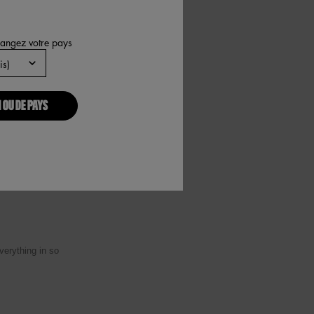
hangez votre pays
 OU DE PAYS
erything in so