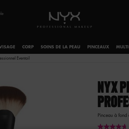
èle
VISAGE
CORP
SOINS DE LA PEAU
PINCEAUX
MULT
ssionnel Éventail
NYX P
PROFE
Pinceau à fond 
4.7