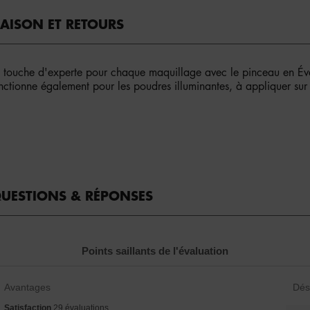
RAISON ET RETOURS
 touche d'experte pour chaque maquillage avec le pinceau en Évent
tionne également pour les poudres illuminantes, à appliquer sur l
UESTIONS & RÉPONSES
Points saillants de l'évaluation
List
List
Avantages
Dés
of
of
satisfaction
Satisfaction
29 évaluations