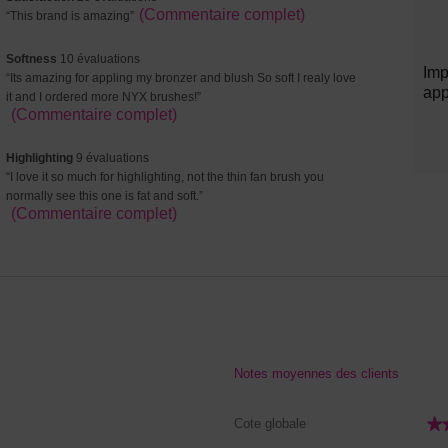
Avantages
Désa
29
Review
(Commentaire complet)
“
This brand is amazing
”
Highlights
High
évaluations
snippet.
Click
softness
Softness
10 évaluations
here
Imp
10
Review
“
Its amazing for appling my bronzer and blush So soft I realy love
for
app
évaluations
snippet.
it and I ordered more NYX brushes!
”
full
Click
(Commentaire complet)
review
here
for
highlighting
Highlighting
9 évaluations
full
9
Review
“
I love it so much for highlighting, not the thin fan brush you
review
évaluations
snippet.
normally see this one is fat and soft.
”
Click
(Commentaire complet)
here
for
full
review
Notes moyennes des clients
★
★
Cote globale
2 commentaires avec 5 étoiles.
électionnez pour filtrer les commentaires avec 5 étoiles.