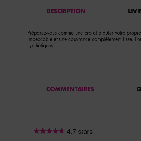
PDP Tabs
DESCRIPTION
LIV
Préparez-vous comme une pro et ajouter votre propre
impeccable et une couvrance complétement lisse. Fonc
synthétiques .
PDP Service Pushes
PDP Get The Look Section
PDP Product Social Links Mobile
PDP Routine Section
PDP Reviews
COMMENTAIRES
Q
4.7 stars
Average
rating