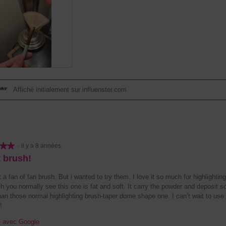
e
e
n
2
t
.
r
a
î
n
e
r
a
Affiché initialement sur influenster.com
l
'
o
u
v
★★
★★
·
il y a 8 années
e
r
 brush!
t
u
 a fan of fan brush. But i wanted to try them. I love it so much for highlighting
r
h you normally see this one is fat and soft. It carry the powder and deposit so 
e
han those normal highlighting brush-taper dome shape one. I can’t wait to use 
d
!
'
e avec Google
u