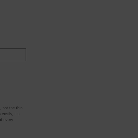
, not the thin
easily, it’s
it every