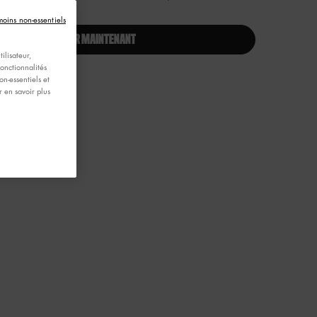
moins non-essentiels
ACHETER MAINTENANT
ilisateur,
fonctionnalités
n-essentiels et
 en savoir plus
- Zoom image