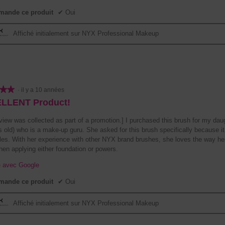
n
ande ce produit
✔
Oui
e
b
Affiché initialement sur NYX Professional Makeup
o
î
t
e
d
e
★★
★★
·
il y a 10 années
d
LLENT Product!
i
a
view was collected as part of a promotion.] I purchased this brush for my dau
l
s old) who is a make-up guru. She asked for this brush specifically because it
o
istles. With her experience with other NYX brand brushes, she loves the way h
g
hen applying either foundation or powers.
u
e
e avec Google
m
o
ande ce produit
✔
Oui
d
a
Affiché initialement sur NYX Professional Makeup
l
e