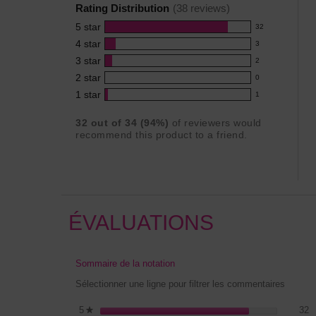
Rating Distribution
(
38
reviews)
for
5
star
this
32
32
product:
4
star
3
reviews
3
4.7
3
star
with
2
reviews
2
out
5
2
star
with
0
reviews
of
0
star
4
1
star
with
1
5
reviews
1
rating.
star
3
stars
with
reviews
rating.
32
out of
34
(
94
%)
of reviewers would
star
2
with
recommend this product to a friend.
rating.
star
1
rating.
star
rating.
ÉVALUATIONS
Sommaire de la notation
Sélectionner une ligne pour filtrer les commentaires
3
S
5
étoiles
32
★