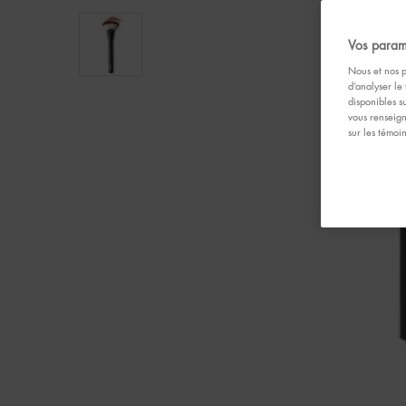
Vos param
Nous et nos p
d’analyser le 
disponibles s
vous renseign
sur les témoi