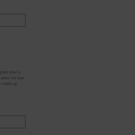
ghter (she is
 does not lose
er make-up