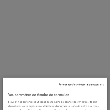
Le bronzer Buttermelt vous aidera à obtenir un bronzage butta, un
mélange butta, un boom butta ! Obtenez un look bronzé ensoleillé et
restez beurrée toute la journée ! Le bronzer Buttermelt est un bronzer
en poudre qui se fond uniformément et glisse comme du pur beurre !
Formulé pour fondre sur votre peau, ce bronzer de maquillage
préféré des fans offre un fini bronzé beurré et une peau soyeuse et
lisse, jamais boueuse, irrégulière ou orangée. Pour un bronzage
fidèle à votre peau et un bronzage ensoleillé toute l'année, le bronzer
Buttermelt est là pour vous.
Rejeter tous les témoins non-essentiels
Résistant à la décoloration et au transfert.
Le bronzer Buttermelt a une
Vos paramètres de témoins de connexion
tenue allant jusqu'à 12 heures.
Nous et nos partenaires utilisons des témoins de connexion sur notre site afin
d’améliorer votre expérience utilisateur, d’analyser le trafic de notre site, vous
9 teintes bronzantes.
Ce bronzer pour le visage est disponible en