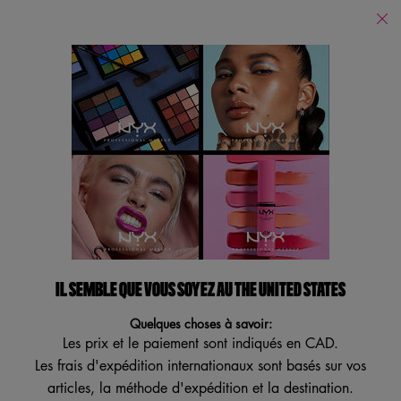
Trouver
un
Je recherche...
magasin
Reche
Main content
Revenir à Poudre bronzante & fard à joues
POUDRE BRONZANTE
BUTTERMELT
Poudre bronzante compacte offerte en huit nuances avec une tenue
allant jusqu’à 12 heures
IL SEMBLE QUE VOUS SOYEZ AU THE UNITED STATES
Le bronzer Buttermelt vous aidera à obtenir un bronzage butta, un
mélange butta, un boom butta ! Obt ...
Lire plus
Quelques choses à savoir:
Les prix et le paiement sont indiqués en CAD.
4.6
(760)
4.5
Les frais d'expédition internationaux sont basés sur vos
Écrire un avis
Poser une question
étoiles
sur
articles, la méthode d'expédition et la destination.
5