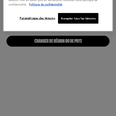
Maquillage Végétalien
confidentialité.
Politique de confidentialité
Pas au United States? Changez votre pays
Paramétrages des témoins
Accepter tous les témoins
À PROPOS
Notre Manifeste
CHANGER DE RÉGION OU DE PAYS
Carrières
Fiers alliés pour tous
Trouvez une boutique
Accessibilité Numérique
RESTONS EN CONTACT