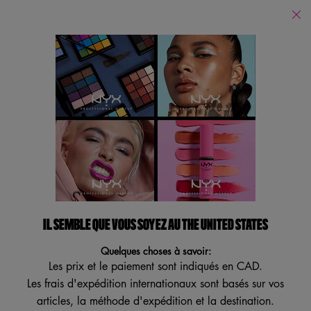
Trouver
un
Je recherche...
magasin
Reche
Main content
Revenir à Brillants À Lèvres
#THISISEVERYTHING HUILE
POUR LES LÈVRES
Huile luisante pour les lèvres
4.6
(395)
4.6
IL SEMBLE QUE VOUS SOYEZ AU THE UNITED STATES
Écrire un avis
Poser une question
étoiles
sur
Quelques choses à savoir:
5
VEGAN
,
Les prix et le paiement sont indiqués en CAD.
valeur
Les frais d'expédition internationaux sont basés sur vos
de
note
articles, la méthode d'expédition et la destination.
moyenne.