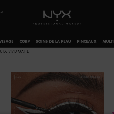
èle
VISAGE
CORP
SOINS DE LA PEAU
PINCEAUX
MULT
UIDE VIVID MATTE