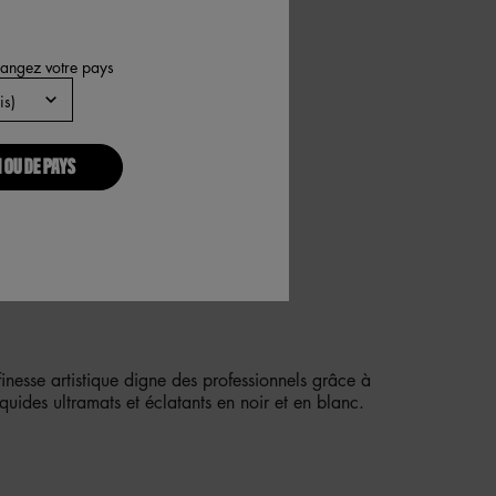
hangez votre pays
 OU DE PAYS
 DES LIGNES MATES ET ÉCLATANTES
ET EN BLANC.
finesse artistique digne des professionnels grâce à
iquides ultramats et éclatants en noir et en blanc.