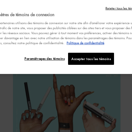
3
É
é
Rejeter tous les té
s
ètres de témoins de connexion
,
artenaires utilisons des témoins de connexion sur notre site afin d’améliorer votre expérience ut
v
trafic de notre site, vous proposer des publicités ciblées sur des sites tiers et vous proposer des 
d
ur les réseaux sociaux. Vous pouvez gérer à tout moment vos préférences, activer des témoins no
n
er davantage en lien avec notre utilisation de témoins dans les paramétrages des témoins. Pour
m
R
ns, consultez notre politique de confidentialité.
Politique de confidentialité
S
VIVID MATTE
R
L
Paramétrages des témoins
Accepter tous les témoins
v
l
p