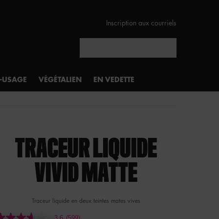
Inscription aux courriels
Rechercher
I-USAGE
VÉGÉTALIEN
EN VEDETTE
TRACEUR LIQUIDE
VIVID MATTE
Traceur liquide en deux teintes mates vives
3.6
(599)