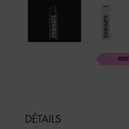
ESSAY
PDP Product description section
DÉTAILS