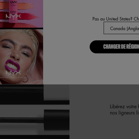
Pas au United States? C
CHANGER DE RÉGION
OBTENEZ
EN NOIR 
Libérez votre 
nos ligneurs l