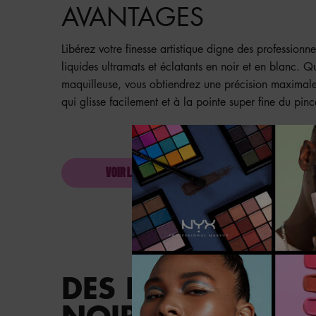
AVANTAGES
Libérez votre finesse artistique digne des professionn
liquides ultramats et éclatants en noir et en blanc.
maquilleuse, vous obtiendrez une précision maximale
qui glisse facilement et à la pointe super fine du pin
VOIR LA LISTE COMPLÈTE
PDP section content block
DES LIGNES MATE
NOIR ET LE BLAN