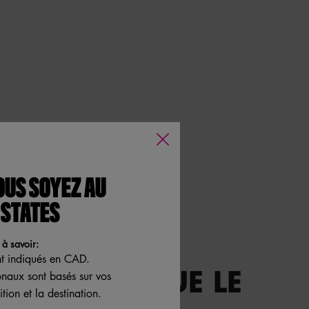
OUS SOYEZ AU
 STATES
à savoir:
nt indiqués en CAD.
I SIMPLES QUE LE
ionaux sont basés sur vos
tion et la destination.