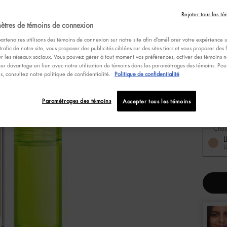
4.6
Écrire u
étoiles
Rejeter tous les té
sur
ètres de témoins de connexion
5
,
Selecte
LIGHT I
artenaires utilisons des témoins de connexion sur notre site afin d’améliorer votre expérience ut
valeur
trafic de notre site, vous proposer des publicités ciblées sur des sites tiers et vous proposer des 
de
ur les réseaux sociaux. Vous pouvez gérer à tout moment vos préférences, activer des témoins no
note
er davantage en lien avec notre utilisation de témoins dans les paramétrages des témoins. Pour
moyen
Selecte
MEDIUM 
ns, consultez notre politique de confidentialité.
Politique de confidentialité
Read
2146
Review
Lien
Selecte
WALNUT
Paramétrages des témoins
Accepter tous les témoins
vers
la
même
Choi
page.
Select 
L
L