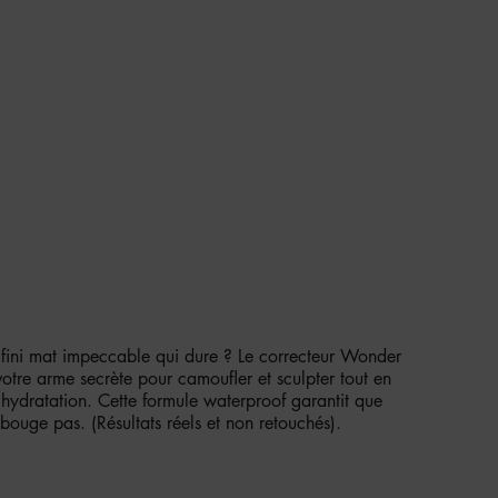
EUR COUVRANCE MODULABLE -
T DOUX
 fini mat impeccable qui dure ? Le correcteur Wonder
otre arme secrète pour camoufler et sculpter tout en
'hydratation. Cette formule waterproof garantit que
bouge pas. (Résultats réels et non retouchés).