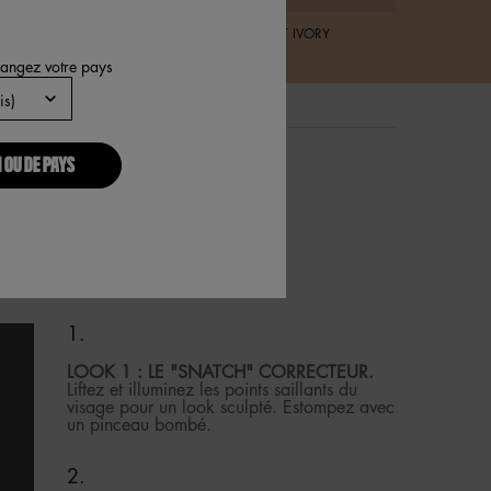
06 FAIR
07 LIGHT IVORY
hangez votre pays
 OU DE PAYS
ER AVEC LE
LOOK 1 : LE "SNATCH" CORRECTEUR.
Liftez et illuminez les points saillants du
visage pour un look sculpté. Estompez avec
un pinceau bombé.