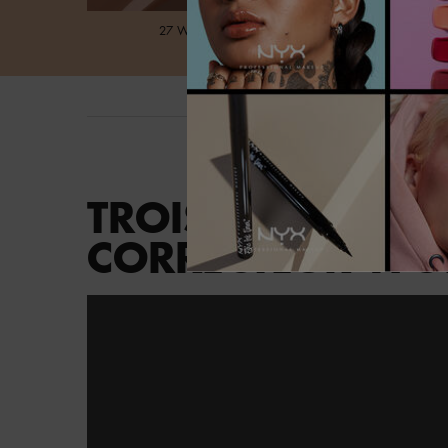
27 WALNUT
30 RICH ES
TROIS FAÇONS DE LIFTER ET D'ILLUMINER AVEC LE CORRECTEUR WONDER SN
TROIS FAÇONS DE
CORRECTEUR WO