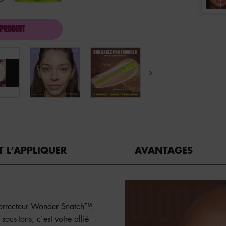
 PRODUIT
ANTICERNES LIQUIDE WONDER SNATCH™
 L’APPLIQUER
AVANTAGES
e correcteur Wonder Snatch™.
sous-tons, c'est votre allié