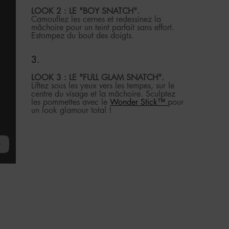
LOOK 2 : LE "BOY SNATCH".
Camouflez les cernes et redessinez la
mâchoire pour un teint parfait sans effort.
Estompez du bout des doigts.
LOOK 3 : LE "FULL GLAM SNATCH".
Liftez sous les yeux vers les tempes, sur le
centre du visage et la mâchoire. Sculptez
les pommettes avec le
Wonder Stick™
pour
un look glamour total !