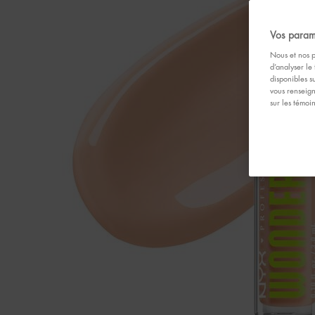
Vos param
Nous et nos p
d’analyser le 
disponibles s
vous renseign
sur les témoi