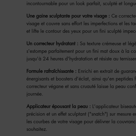
incontournable pour un look parfait, sculpté et longu
Une gaine sculptante pour votre visage :
Ce correcte
visage et couvre sans effort les imperfections et les 
et lifte le contour des yeux pour un fini sculpté impe
Un correcteur hydratant :
Sa texture crémeuse et légè
s'estompe parfaitement pour un fini mat doux à la co
jusqu'à 24 heures d'hydratation et résiste au ternissem
Formule rafraîchissante :
Enrichi en extrait de guaran
énergisants et boosters d'éclat, ainsi qu'en peptides 
correcteur végane et sans cruauté laisse la peau confo
journée.
Applicateur épousant la peau :
L'applicateur biseaut
précision et un effet sculptant ("snatch") sur mesure 
les courbes de votre visage pour délivrer la couvran
souhaitez.