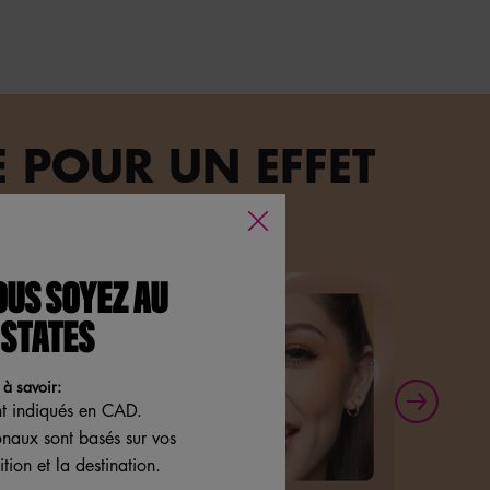
 POUR UN EFFET
OUS SOYEZ AU
 STATES
à savoir:
nt indiqués en CAD.
ionaux sont basés sur vos
tion et la destination.