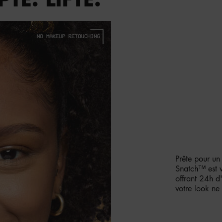
CORRECT
FINI MA
Prête pour un
Snatch™ est v
offrant 24h d
votre look ne 