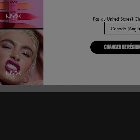
PRESSO
04 ALABASTER
Pas au United States? C
ATCH™
CHANGER DE RÉGION
 LIFTER ET D'ILLUMIN
NDER SNATCH™