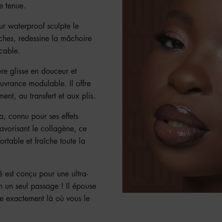
e tenue.
ur waterproof sculpte le
taches, redessine la mâchoire
ccable.
re glisse en douceur et
uvrance modulable. Il offre
ent, au transfert et aux plis.
a, connu pour ses effets
favorisant le collagène, ce
rtable et fraîche toute la
é est conçu pour une ultra-
en un seul passage ! Il épouse
ce exactement là où vous le