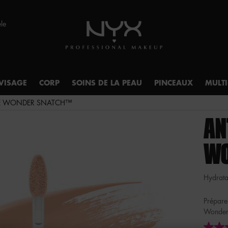
èle
VISAGE
CORP
SOINS DE LA PEAU
PINCEAUX
MULT
DE WONDER SNATCH™
AN
WO
Hydrata
Préparez
Wonder 