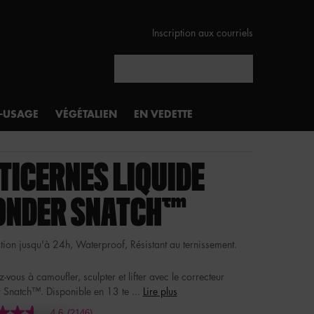
Inscription aux courriels
Rechercher
I-USAGE
VÉGÉTALIEN
EN VEDETTE
TICERNES LIQUIDE
NDER SNATCH™
tion jusqu'à 24h, Waterproof, Résistant au ternissement.
-vous à camoufler, sculpter et lifter avec le correcteur
Snatch™. Disponible en 13 te ...
Lire plus
4.6
(2146)