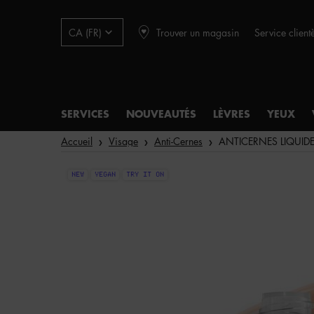
Trouver un magasin
Service client
CA (FR)
SERVICES
NOUVEAUTÉS
LÈVRES
YEUX
Main content
Accueil
Visage
Anti-Cernes
ANTICERNES LIQUI
NEW
VEGAN
TRY IT ON