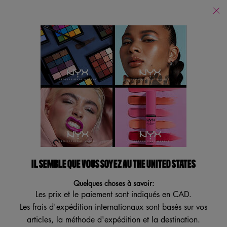
Trouver
un
Je recherche...
magasin
Reche
Main content
Revenir à Collection Un Film Minecraft
A MINECRAFT MOVIE RARE
HIGHLIGHT BALMS
Il suffit d'ouvrir et de faire glisser la formule crémeuse et modulable
de l'illuminateur dans trois teintes perlées inspirées de Minecraft Le
Film.
IL SEMBLE QUE VOUS SOYEZ AU THE UNITED STATES
Brillez avec les ressources les plus rares de l'Overworld ! Mettez
Quelques choses à savoir:
votre peau en valeur avec des cou ...
Lire plus
Les prix et le paiement sont indiqués en CAD.
Les frais d'expédition internationaux sont basés sur vos
4.8
(6)
Écrire un avis
Poser une question
4.8
étoiles
articles, la méthode d'expédition et la destination.
sur