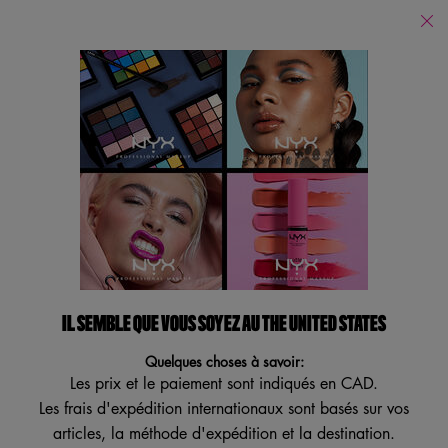
Trouver
un
Je recherche...
magasin
Reche
Main content
Revenir à Pour Les Sourcils
CONTROL FREAK GEL POUR
LES SOURCILS
Poudre de finition transparente pour ombre à paupières
4.3
(725)
4.3
IL SEMBLE QUE VOUS SOYEZ AU THE UNITED STATES
Écrire un avis
Poser une question
étoiles
sur
Quelques choses à savoir:
5
VEGAN
,
Les prix et le paiement sont indiqués en CAD.
ESSAI VIRTUEL
valeur
Les frais d'expédition internationaux sont basés sur vos
de
note
articles, la méthode d'expédition et la destination.
moyenne.