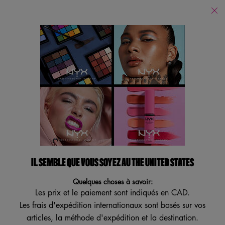
Trouver
un
Je recherche...
magasin
Reche
Main content
Services
Nouveautés
Lèvres
Yeux
Visa
Revenir à Plus récents articles
DES FAUX CILS POUR TOUS
COMMENT APPLIQUER DES
IL SEMBLE QUE VOUS SOYEZ AU THE UNITED STATES
FAUX CILS POUR TOUTES LES
Quelques choses à savoir:
Les prix et le paiement sont indiqués en CAD.
HUMEURS ET ATTITUDES
Les frais d'expédition internationaux sont basés sur vos
articles, la méthode d'expédition et la destination.