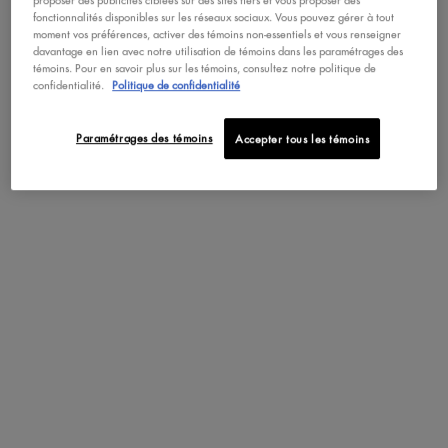
proposer des publicités ciblées sur des sites tiers et vous proposer des
fonctionnalités disponibles sur les réseaux sociaux. Vous pouvez gérer à tout
AVANTAGES
moment vos préférences, activer des témoins non-essentiels et vous renseigner
davantage en lien avec notre utilisation de témoins dans les paramétrages des
Une couleur liquide éclaircissante pour les paupières en une
témoins. Pour en savoir plus sur les témoins, consultez notre politique de
confidentialité.
Politique de confidentialité
application! Notre nouvelle ombre à paupières liquide novatrice vous
donne instantanément une brillance sans paillettes et un éclat sublime.
Paramétrages des témoins
Accepter tous les témoins
VOIR LA LISTE COMPLÈTE
PDP section content block
CETTE OMBRE À
PAUPIÈRES LIQUIDE
VOUS DONNE UNE
BRILLANCE SANS