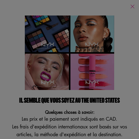
Trouver
un
Je recherche...
magasin
Reche
Main content
Revenir à Yeux
NOUVEAU
VEGAN
ESSAI VIRTUEL
IL SEMBLE QUE VOUS SOYEZ AU THE UNITED STATES
Quelques choses à savoir:
Les prix et le paiement sont indiqués en CAD.
Les frais d'expédition internationaux sont basés sur vos
articles, la méthode d'expédition et la destination.