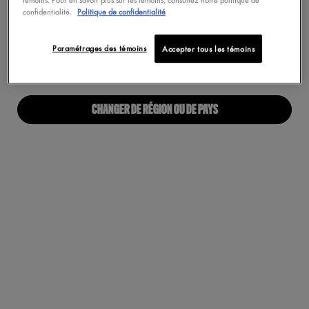
Maquillage Végétalien
confidentialité.
Politique de confidentialité
Pas au United States? Changez votre pays
Paramétrages des témoins
Accepter tous les témoins
À PROPOS
Notre Manifeste
CHANGER DE RÉGION OU DE PAYS
Carrières
Fiers alliés pour tous
Trouvez une boutique
Accessibilité Numérique
RESTONS EN CONTACT