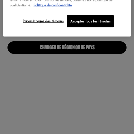
Maquillage Végétalien
confidentialité.
Politique de confidentialité
Pas au United States? Changez votre pays
Paramétrages des témoins
Accepter tous les témoins
À PROPOS
Notre Manifeste
CHANGER DE RÉGION OU DE PAYS
Carrières
Fiers alliés pour tous
Trouvez une boutique
Accessibilité Numérique
RESTONS EN CONTACT