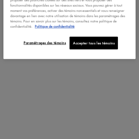
proposer des publicités ciblées sur des sites tiers et vous proposer des
VOIR LA LISTE COMPLÈTE
fonctionnalités disponibles sur les réseaux sociaux. Vous pouvez gérer à tout
moment vos préférences, activer des témoins non-essentiels et vous renseigner
davantage en lien avec notre utilisation de témoins dans les paramétrages des
témoins. Pour en savoir plus sur les témoins, consultez notre politique de
confidentialité.
Politique de confidentialité
PDP Tabs
DESCRIPTION
CONSEILS D'UTILIS
Paramétrages des témoins
Accepter tous les témoins
Obtenez de superbes sourcils volumineux avec notre crayon à
sourcils Micro ultrafin, comprenant maintenant plus de nuances! Ce
crayon à sourcils mécanique microscopique est si précis que vous
pouvez colorer vos sourcils avec une allure nette et naturelle. Obtenez
des sourcils plus définis en comblant les espaces vides et trop épilés.
L’embout extrêmement fin permet de tracer des lignes ultrafines, vous
permettant de modeler vos sourcils avec une véritable précision! Les
couleurs vont du taupe au blond, en passant par le noir et au-delà.
Vos sourcils n’auront jamais eu aussi fière allure après avoir été
comblés avec ce crayon à sourcils Micro précis! Après avoir comblé
vos sourcils, vous pouvez retourner le crayon et les peigner avec
l’extrémité en brosse pour une définition naturelle.
Conseil de pro : Commencez au centre des sourcils, en poursuivant