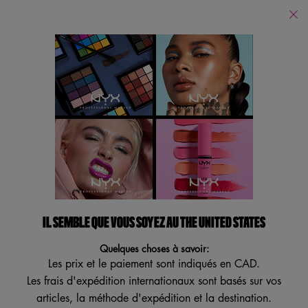
Trouver
un
Je recherche...
magasin
Reche
Main content
Revenir à Essentiels pour l'Halloween 2021
NOUVEAU
VEGAN
MEILLEUR VENDEUR
ESSAI VIRTUEL
IL SEMBLE QUE VOUS SOYEZ AU THE UNITED STATES
Quelques choses à savoir:
Les prix et le paiement sont indiqués en CAD.
Les frais d'expédition internationaux sont basés sur vos
articles, la méthode d'expédition et la destination.