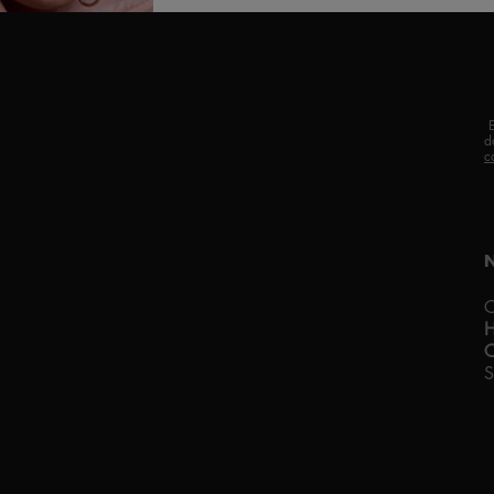
d
c
C
C
S
F
A