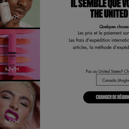
IL SEMBLE QUE V
THE UNITED
 AIMER
Quelques choses 
Les prix et le paiement so
Les frais d'expédition internat
articles, la méthode d'expédi
Pas au United States? C
À PROPOS
Notre Manifeste
(
CHANGER DE RÉGION
Carrières
Fiers alliés pour tous
Trouvez une boutique
Accessibilité Numérique