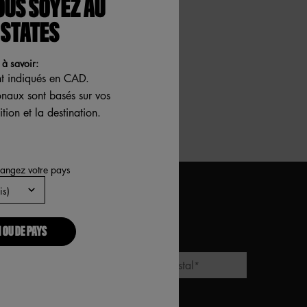
OUS SOYEZ AU
 STATES
à savoir:
nt indiqués en CAD.
ionaux sont basés sur vos
tion et la destination.
hangez votre pays
RESTONS EN CONTACT
*)
champs obligatoires
 OU DE PAYS
Adresse courriel
Code Postal
*
*
Oui, je m’inscris aux
Courriels*