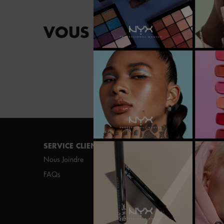
VOUS POURRIEZ AUSSI
Footer navigation
SERVICE CLIENT
MAGASINER
Nous Joindre
Nouveautés
FAQs
Meilleurs Vendeurs
Maquillage Végétalien