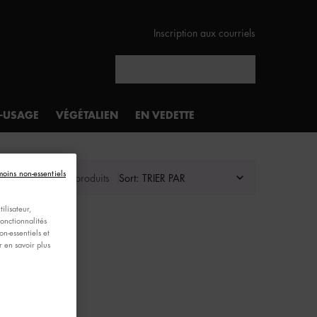
Inscription aux courriels
Rechercher
I-USAGE
VÉGÉTALIEN
EN VEDETTE
moins non-essentiels
Afficher 1 produits
Sort:
ilisateur,
fonctionnalités
n-essentiels et
 en savoir plus