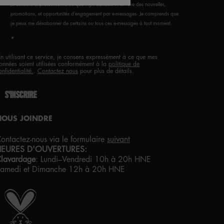
Je consens expressément à ce que Nyx Canada m’envoie des nouvelles,
promotions, et opportunités d’engagement par e-messages. Je comprends que
je peux me désabonner de certains ou tous ces e-messages à tout moment.
*
En utilisant ce service, je consens expressément à ce que mes
onnées soient utilisées conformément à la
politique de
onfidentialité.
.
Contactez nous
pour plus de détails.
S'INSCRIRE
NOUS JOINDRE
ontactez-nous via le formulaire
suivant
HEURES D'OUVERTURES:
lavardage
:
Lundi–Vendredi 10h à 20h HNE
amedi et Dimanche 12h à 20h HNE
IERTÉ ARTISTIQUE POUR TOUS
VEC AMOUR
DE LOS ANGELES