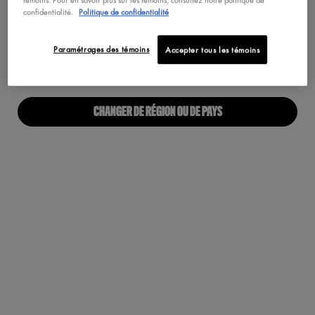
Maquillage Végétalien
confidentialité.
Politique de confidentialité
Pas au United States? Changez votre pays
Paramétrages des témoins
Accepter tous les témoins
À PROPOS
Notre Manifeste
CHANGER DE RÉGION OU DE PAYS
Carrières
Fiers alliés pour tous
Trouvez une boutique
Accessibilité Numérique
RESTONS EN CONTACT