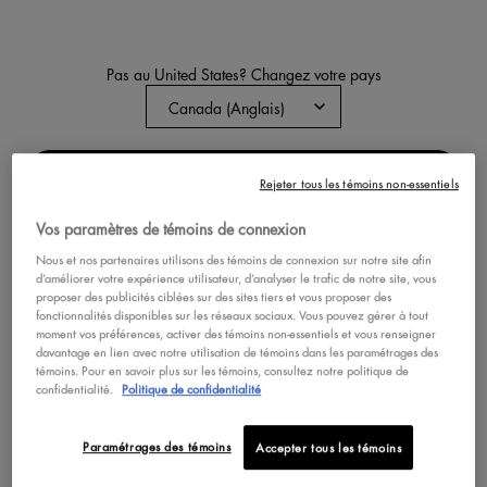
Pas au United States? Changez votre pays
BRILLANT À LÈVRES THIS IS
MILKY GLOSS
Brillant à lèvres hydratant 12 h au
parfum sucré
CHANGER DE RÉGION OU DE PAYS
Rejeter tous les témoins non-essentiels
4
1 288
Color:
MIXED BERRY SHAKE
Vos paramètres de témoins de connexion
Sélectionner une couleur
Selected
MIXED BERRY SHAKE color for brillan
Selected
STRAWBERRY HORCHATA color f
Selected
UBE MILKSHAKE color fo
Selected
MALT SHAKE colo
Selected
CHERRY M
S
M
Nous et nos partenaires utilisons des témoins de connexion sur notre site afin
d’améliorer votre expérience utilisateur, d’analyser le trafic de notre site, vous
proposer des publicités ciblées sur des sites tiers et vous proposer des
fonctionnalités disponibles sur les réseaux sociaux. Vous pouvez gérer à tout
DÉCOUVRIR
moment vos préférences, activer des témoins non-essentiels et vous renseigner
davantage en lien avec notre utilisation de témoins dans les paramétrages des
témoins. Pour en savoir plus sur les témoins, consultez notre politique de
confidentialité.
Politique de confidentialité
MEILLEUR VENDEUR
VEGAN
ESSAI VIRTUEL
Paramétrages des témoins
Accepter tous les témoins