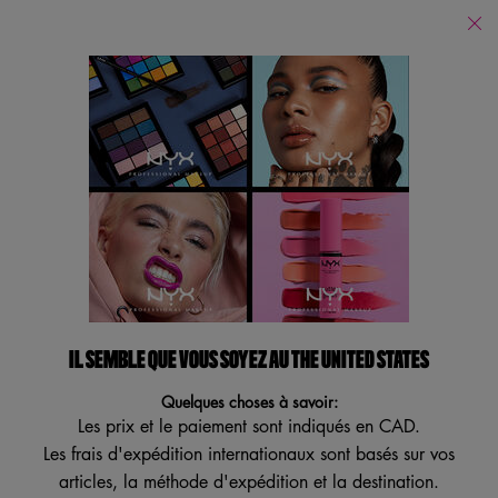
Trouver
un
Je recherche...
magasin
Reche
Main content
Retour
Brillant À Lèvres
Brillant À Lèvres
Affiner
Sort:
Filters menu
Afficher 8 produits
IL SEMBLE QUE VOUS SOYEZ AU THE UNITED STATES
VEGAN
MEILLEUR VENDEUR
Quelques choses à savoir:
Les prix et le paiement sont indiqués en CAD.
Les frais d'expédition internationaux sont basés sur vos
articles, la méthode d'expédition et la destination.