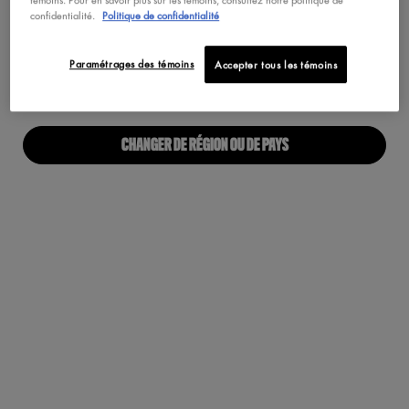
Maquillage Végétalien
confidentialité.
Politique de confidentialité
Pas au United States? Changez votre pays
Paramétrages des témoins
Accepter tous les témoins
À PROPOS
Notre Manifeste
CHANGER DE RÉGION OU DE PAYS
Carrières
Fiers alliés pour tous
Trouvez une boutique
Accessibilité Numérique
RESTONS EN CONTACT