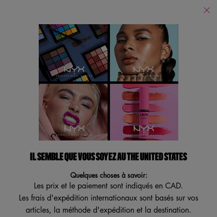
Trouver
un
Je recherche...
magasin
Reche
Main content
Revenir à 20% DE RABAIS
CRÈMES À LÈVRES DOUCE ET
MATE
Formule mate veloutée
4.5
(5564)
4.5
IL SEMBLE QUE VOUS SOYEZ AU THE UNITED STATES
Écrire un avis
Poser une question
étoiles
sur
Quelques choses à savoir:
5
MEILLEUR VENDEUR
,
Les prix et le paiement sont indiqués en CAD.
ESSAI VIRTUEL
valeur
Les frais d'expédition internationaux sont basés sur vos
de
note
articles, la méthode d'expédition et la destination.
moyenne.