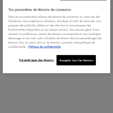
Vos paramètres de témoins de connexion
Pas au United States? Changez votre pays
Nous et nos partenaires utilisons des témoins de connexion sur notre site afin
d’améliorer votre expérience utilisateur, d’analyser le trafic de notre site, vous
COLLECTION LA BARBARE
proposer des publicités ciblées sur des sites tiers et vous proposer des
fonctionnalités disponibles sur les réseaux sociaux. Vous pouvez gérer à tout
moment vos préférences, activer des témoins non-essentiels et vous renseigner
davantage en lien avec notre utilisation de témoins dans les paramétrages des
CHANGER DE RÉGION OU DE PAYS
témoins. Pour en savoir plus sur les témoins, consultez notre politique de
0
0
confidentialité.
Politique de confidentialité
Paramétrages des témoins
Accepter tous les témoins
DÉCOUVRIR