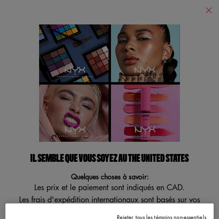
Trouver
un
Je recherche...
magasin
Reche
Main content
Donjons et Dragons
Donjons et Dragons
Affiner
Sort:
Filters menu
Afficher 3 produits
IL SEMBLE QUE VOUS SOYEZ AU THE UNITED STATES
Quelques choses à savoir:
Les prix et le paiement sont indiqués en CAD.
Les frais d'expédition internationaux sont basés sur vos
articles, la méthode d'expédition et la destination.
Rejeter tous les témoins non-essentiels