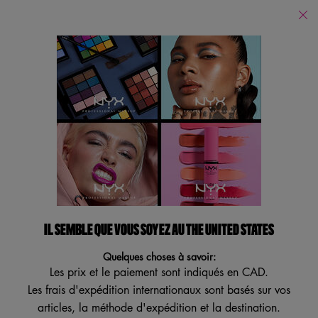
Trouver
un
Je recherche...
magasin
Reche
Main content
Revenir à NOUVEAU! La collection Wednesday
EYELINER LIQUIDE VIVID MATTE
CELLO COLLECTION
WEDNESDAY
Obtenez des lignes mates audacieuses et durables avec l'eyeliner
IL SEMBLE QUE VOUS SOYEZ AU THE UNITED STATES
liquide Wednesday Cello Vivid, vegan et sans cruauté.
Quelques choses à savoir:
Un trait ultra précis ? Incroyable... L'eyeliner liquide mat Wednesday
Les prix et le paiement sont indiqués en CAD.
Cello Vivid glisse comme une ...
Lire plus
Les frais d'expédition internationaux sont basés sur vos
articles, la méthode d'expédition et la destination.
3.4
(11)
3.4