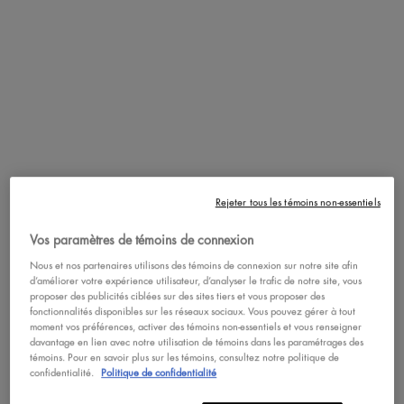
Rejeter tous les témoins non-essentiels
Vos paramètres de témoins de connexion
Nous et nos partenaires utilisons des témoins de connexion sur notre site afin
d’améliorer votre expérience utilisateur, d’analyser le trafic de notre site, vous
proposer des publicités ciblées sur des sites tiers et vous proposer des
fonctionnalités disponibles sur les réseaux sociaux. Vous pouvez gérer à tout
moment vos préférences, activer des témoins non-essentiels et vous renseigner
davantage en lien avec notre utilisation de témoins dans les paramétrages des
témoins. Pour en savoir plus sur les témoins, consultez notre politique de
confidentialité.
Politique de confidentialité
Un trait ultra précis ? Incroyable... L'eyeliner liquide mat Wednesday