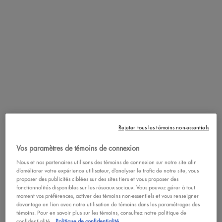
Rejeter tous les témoins non-essentiels
Vos paramètres de témoins de connexion
Nous et nos partenaires utilisons des témoins de connexion sur notre site afin
d’améliorer votre expérience utilisateur, d’analyser le trafic de notre site, vous
proposer des publicités ciblées sur des sites tiers et vous proposer des
fonctionnalités disponibles sur les réseaux sociaux. Vous pouvez gérer à tout
moment vos préférences, activer des témoins non-essentiels et vous renseigner
davantage en lien avec notre utilisation de témoins dans les paramétrages des
témoins. Pour en savoir plus sur les témoins, consultez notre politique de
Une huile pour les lèvres qui change de couleur ? Révolutionnaire...
confidentialité.
Politique de confidentialité