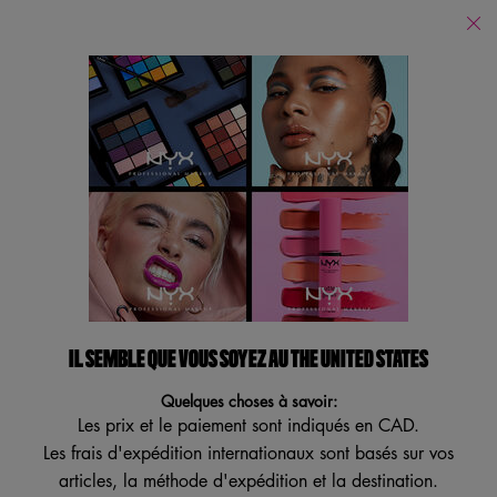
Trouver
un
Je recherche...
magasin
Reche
Main content
Revenir à NOUVEAU! La collection Wednesday
HUILE POUR LES LÈVRES QUI
CHANGE DE COULEUR
COLLECTION WEDNESDAY
Huile pour les lèvres à couleur changeante en édition limitée, pour
IL SEMBLE QUE VOUS SOYEZ AU THE UNITED STATES
une hydratation brillante pendant 12 heures.
Quelques choses à savoir:
Une huile pour les lèvres qui change de couleur ? Révolutionnaire...
Les prix et le paiement sont indiqués en CAD.
Préparez-vous à transformer vos ...
Lire plus
Les frais d'expédition internationaux sont basés sur vos
articles, la méthode d'expédition et la destination.
4.5
(16)
4.5