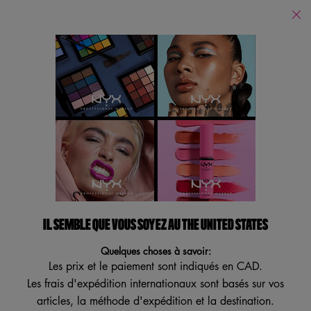
Trouver
un
Je recherche...
magasin
Reche
Main content
Service à la clientèle
CONCOURS NYX
PROFESSIONAL MAKEUP HAYU
LOVE ISLAND 2024
RÈGLEMENTS DU CONCOURS
Le concours NYX Professional Makeup x Hayu Love Island est
IL SEMBLE QUE VOUS SOYEZ AU THE UNITED STATES
commandité par NYX PROFESSIONAL MAKEUP une division de
L’Oréal Canada Inc. (ci-après les « organisateurs du concours »).
Quelques choses à savoir:
Le concours se déroule au Canada et débute 1 août 2024, à
Les prix et le paiement sont indiqués en CAD.
9h00, et se termine le 4 août 2024, à 23h59 (HAE).
Les frais d'expédition internationaux sont basés sur vos
articles, la méthode d'expédition et la destination.
Admissibilité