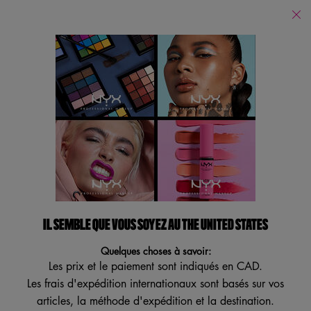
Trouver
un
Je recherche...
magasin
Reche
Main content
Service à la clientèle
CONDITIONS GÉNÉRALES DU
PROGRAMME ÉQUIPE DE
MAQUILLAGE PRO
CONDITIONS GÉNÉRALES DU
PROGRAMME ÉQUIPE DE MAQUILLAGE
IL SEMBLE QUE VOUS SOYEZ AU THE UNITED STATES
PRO DE NYX PROFESSIONAL MAKEUP
Quelques choses à savoir:
Mise à jour : 20 août 2021.
Les prix et le paiement sont indiqués en CAD.
Les frais d'expédition internationaux sont basés sur vos
VEUILLEZ LIRE ATTENTIVEMENT. EN PARTICIPANT, VOUS ACCEPTEZ LES
MODALITÉS SUIVANTES RÉGISSANT LE PROGRAMME ÉQUIPE DE
articles, la méthode d'expédition et la destination.
MAQUILLAGE PRO DE NYX PROFESSIONAL. VOUS N’AVEZ PAS BESOIN